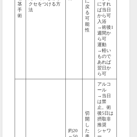
に
茎
クセをつける方
にすれ
戻
手
法
ば当日
る
術
から可
可
入浴
能
→術後1
性
週間か
ら可
運動
→軽い
もので
あれば
翌日か
ら可
アルコ
ール
→当日
は禁
止。術
切
後5日は
開
摂取非
し
推奨
約20
た
シャワ
～50
患
ー