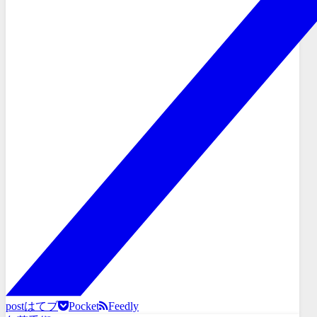
post
はてブ
Pocket
Feedly