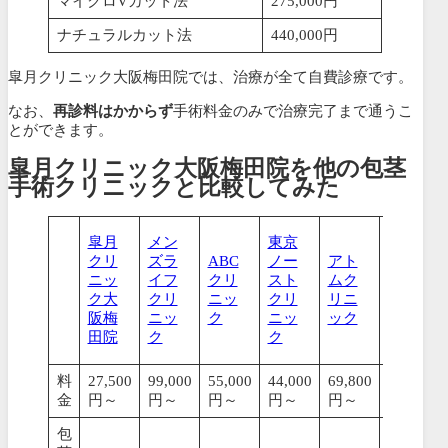
マイクロVカット法
275,000円
ナチュラルカット法
440,000円
皐月クリニック大阪梅田院では、治療が全て自費診療です。
なお、
再診料はかからず
手術料金のみで治療完了まで通うこ
とができます。
皐月クリニック大阪梅田院を他の包茎
手術クリニックと比較してみた
皐月
メン
東京
東京
クリ
ズラ
ABC
ノー
アト
上野
ニッ
イフ
クリ
スト
ムク
クリ
ク大
クリ
ニッ
クリ
リニ
ニッ
阪梅
ニッ
ク
ニッ
ック
ク
田院
ク
ク
料
27,500
99,000
55,000
44,000
69,800
79,200
金
円～
円～
円～
円～
円～
円～
包