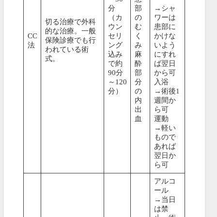
分
部
→シャ
（カ
の
ワーは
切る治療で外科
ウン
む
患部に
的な治療。一般
CC
セリ
く
かけな
保険診療でも行
法
ング
み
いよう
われている術
込み
麻
にすれ
式。
で約
酔
ば翌日
90分
部
から可
～120
分
入浴
分）
の
→術後1
内
週間か
出
ら可
血
運動
→軽い
もので
あれば
翌日か
ら可
アルコ
ール
→当日
は禁