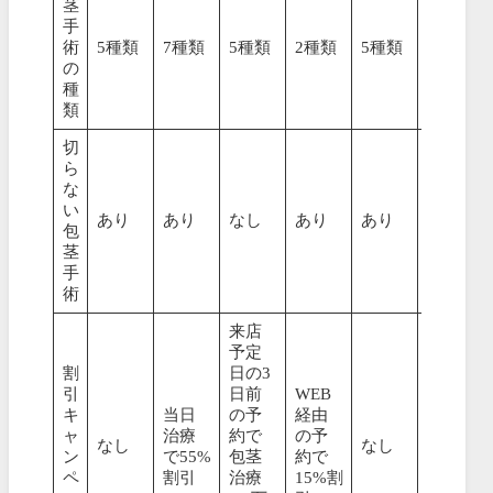
茎
手
術
5種類
7種類
5種類
2種類
5種類
5種類
の
種
類
切
ら
な
い
あり
あり
なし
あり
あり
なし
包
茎
手
術
来店
予定
割
日の3
引
日前
WEB
キ
当日
の予
経由
ャ
治療
約で
の予
なし
なし
なし
ン
で55%
包茎
約で
ペ
割引
治療
15%割