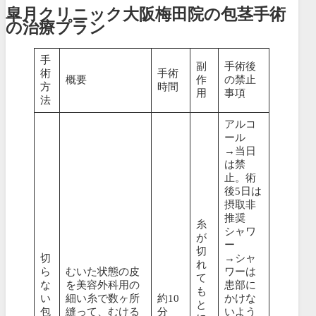
皐月クリニック大阪梅田院の包茎手術
の治療プラン
手
副
手術後
術
手術
概要
作
の禁止
方
時間
用
事項
法
アルコ
ール
→当日
は禁
止。術
後5日は
摂取非
推奨
糸
シャワ
が
ー
切
切
→シャ
れ
ら
むいた状態の皮
ワーは
て
な
を美容外科用の
患部に
も
い
細い糸で数ヶ所
約10
かけな
と
包
縫って、むける
分
いよう