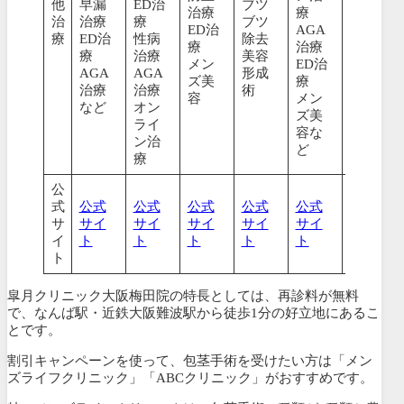
他
早漏
ED治
ブツ
染症
治療
療
治
治療
療
ブツ
治療
ED治
AGA
療
ED治
性病
除去
ED治
療
治療
療
治療
美容
療
メン
ED治
AGA
AGA
形成
AGA
ズ美
療
治療
治療
術
治療
容
メン
など
オン
ズ美
ライ
容な
ン治
ど
療
公
式
公式
公式
公式
公式
公式
公式
サ
サイ
サイ
サイ
サイ
サイ
サイ
イ
ト
ト
ト
ト
ト
ト
ト
皐月クリニック大阪梅田院の特長としては、
再診料が無料
で、なんば駅・近鉄大阪難波駅から徒歩1分の好立地
にあるこ
とです。
割引キャンペーンを使って、包茎手術を受けたい方は「メン
ズライフクリニック」「ABCクリニック」がおすすめです。