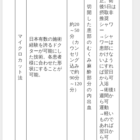
止。術
切
後5日は
開
摂取非
し
推奨
約20
た
シャワ
～50
患
ー
マ
分
部
→シャ
日本有数の施術
イ
（カ
の
ワーは
経験を誇るドク
ク
ウン
む
患部に
ターが可能にし
ロ
セリ
く
かけな
た技術。各患者
カ
ング
み
いよう
様に合わせた形
ッ
込み
麻
にすれ
状にすることが
ト
で約
酔
ば翌日
可能。
法
90分
部
から可
～120
分
入浴
分）
の
→術後1
内
週間か
出
ら可
血
運動
→軽い
もので
あれば
翌日か
ら可