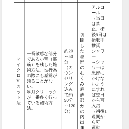
アルコ
ール
→当日
は禁
止。術
切
後5日は
開
摂取非
し
推奨
約20
た
シャワ
一番敏感な部分
～50
患
ー
マ
である小帯（裏
分
部
→シャ
イ
筋）を残した施
（カ
の
ワーは
ク
術方法。性行為
ウン
む
患部に
ロ
の際にも感覚が
セリ
く
かけな
V
鈍ることがな
ング
み
いよう
カ
い。
込み
麻
にすれ
ッ
皐月クリニック
で約
酔
ば翌日
ト
が一番多く行っ
90分
部
から可
法
ている施術方
～120
分
入浴
法。
分）
の
→術後1
内
週間か
出
ら可
血
運動