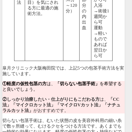
法
目）を気にされ
～120
分
入浴
る方に最適の施
分）
の
→術後1
術方法。
内
週間か
出
ら可
血
運動
→軽い
もので
あれば
翌日か
ら可
皐月クリニック大阪梅田院では、上記5つの包茎手術方法を実
施しています。
①軽度の仮性包茎の方
は、
「切らない包茎手術」
を希望する
と良いでしょう。
②しっかり治療したい・仕上がりにもこだわる方
は、
「CC
法」「マイクロカット法」「マイクロVカット法」「ナチュ
ラルカット法」
がおすすめです。
切らない包茎手術は、むいた状態の皮を美容外科用の細い糸
で数ヶ所縫って、むけるクセをつける方法です。あくまでも
一時的な効果になります。軽度の仮性包茎の方・持病などで