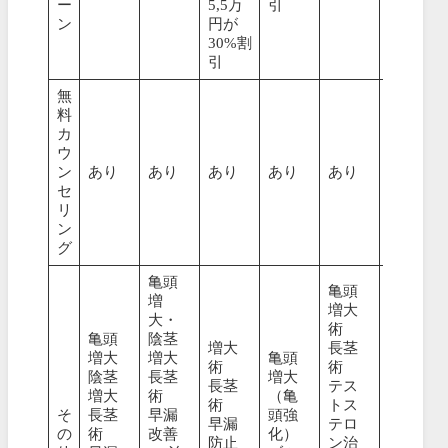
ー
5,5万
引
ン
円が
30%割
引
無
料
カ
ウ
ン
あり
あり
あり
あり
あり
あり
セ
リ
ン
グ
亀頭
亀頭
増
増大
大・
術
亀頭
陰茎
増大
長茎
増大
増大
亀頭
亀頭
術
術
陰茎
長茎
増大
増大
長茎
テス
増大
術
（亀
（強
術
トス
そ
長茎
早漏
頭強
化）
早漏
テロ
の
術
改善
化）
性感
防止
ン治