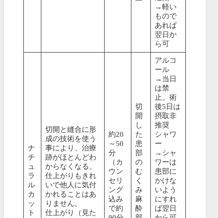
→軽い
もので
あれば
翌日か
ら可
アルコ
ール
→当日
は禁
止。術
切
後5日は
開
摂取非
し
推奨
切開と縫合に形
約20
た
シャワ
成の技術を使う
～50
患
ー
ナ
事により、治療
分
部
→シャ
チ
跡がほとんどわ
（カ
の
ワーは
ュ
からなくなる。
ウン
む
患部に
ラ
仕上がりもきれ
セリ
く
かけな
ル
いで他人に気付
ング
み
いよう
カ
かれることはあ
込み
麻
にすれ
ッ
りません。
で約
酔
ば翌日
ト
仕上がり（見た
90分
部
から可