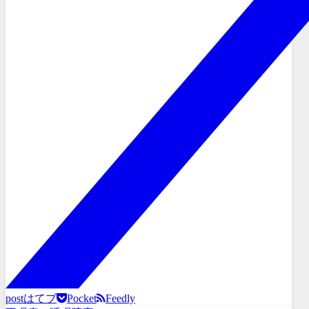
post
はてブ
Pocket
Feedly