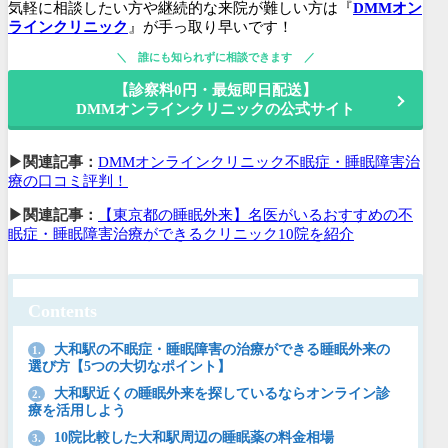
気軽に相談したい方や継続的な来院が難しい方は『
DMMオン
ラインクリニック
』が手っ取り早いです！
誰にも知られずに相談できます
【診察料0円・最短即日配送】
DMMオンラインクリニックの公式サイト
▶関連記事：
DMMオンラインクリニック不眠症・睡眠障害治
療の口コミ評判！
▶関連記事：
【東京都の睡眠外来】名医がいるおすすめの不
眠症・睡眠障害治療ができるクリニック10院を紹介
Contents
大和駅の不眠症・睡眠障害の治療ができる睡眠外来の
1.
選び方【5つの大切なポイント】
大和駅近くの睡眠外来を探しているならオンライン診
2.
療を活用しよう
10院比較した大和駅周辺の睡眠薬の料金相場
3.