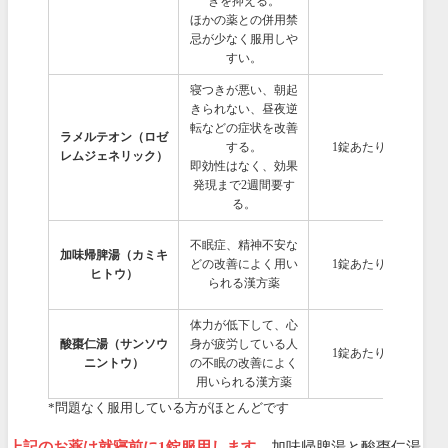
きを抑える。
ほかの薬との併用禁
忌が少なく服用しや
すい。
寝つきが悪い、朝起
きられない、昼夜逆
転などの症状を改善
ラメルテオン（ロゼ
する。
1錠あたり256円
レムジェネリック）
即効性はなく、効果
発現まで2週間要す
る。
不眠症、精神不安な
加味帰脾湯（カミキ
どの改善によく用い
1錠あたり249円
ヒトウ）
られる漢方薬
体力が低下して、心
酸棗仁湯（サンソウ
身が疲労している人
1錠あたり154円
ニントウ）
の不眠の改善によく
用いられる漢方薬
*問題なく服用している方がほとんどです
上記のお薬は就寝前に1錠服用します。
加味帰脾湯と酸棗仁湯