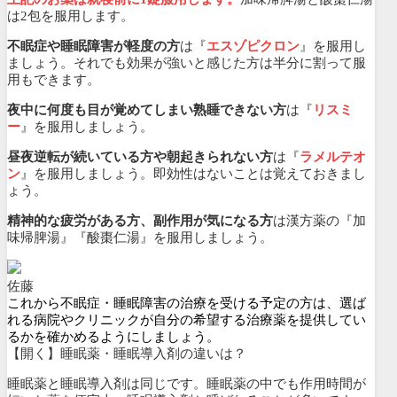
は2包を服用します。
不眠症や睡眠障害が軽度の方
は『
エスゾピクロン
』を服用し
ましょう。それでも効果が強いと感じた方は半分に割って服
用もできます。
夜中に何度も目が覚めてしまい熟睡できない方
は『
リスミ
ー
』を服用しましょう。
昼夜逆転が続いている方や朝起きられない方
は『
ラメルテオ
ン
』を服用しましょう。即効性はないことは覚えておきまし
ょう。
精神的な疲労がある方、副作用が気になる方
は漢方薬の『加
味帰脾湯』『酸棗仁湯』を服用しましょう。
佐藤
これから不眠症・睡眠障害の治療を受ける予定の方は、選ば
れる病院やクリニックが自分の希望する治療薬を提供してい
るかを確かめるようにしましょう。
【開く】睡眠薬・睡眠導入剤の違いは？
睡眠薬と睡眠導入剤は同じです。睡眠薬の中でも作用時間が