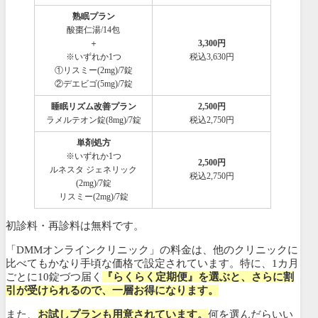
熟眠プラン
酸棗仁湯/14包
＋
3,300円
※いずれか1つ
税込3,630円
①リスミー(2mg)/7錠
②デエビゴ(5mg)/7錠
睡眠リズム改善プラン
2,500円
ラメルテオン錠(8mg)/7錠
税込2,750円
単剤処方
※いずれか1つ
2,500円
ルネスタ ジェネリック
税込2,750円
(2mg)/7錠
リスミー(2mg)/7錠
初診料・再診料は無料です。
「DMMオンラインクリニック」の料金は、他のクリニックに
比べてもかなり手頃な価格で設定されています。特に、1カ月
ごとに10錠づつ届く
『らくらく定期便』を選ぶと、さらに割
引が受けられるので、一層お得になります。
また、
お試しプランも用意されています。
何を選んだらいい