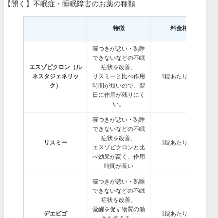
【開く】不眠症・睡眠障害のお薬の種類
特徴
料金相場
寝つきが悪い・熟睡
できないなどの不眠
エスゾピクロン（ル
症状を改善。
ネスタジェネリッ
リスミーと比べ作用
1錠あたり256円
ク）
時間が短いので、翌
日に作用が残りにく
い。
寝つきが悪い・熟睡
できないなどの不眠
症状を改善。
リスミー
1錠あたり256円
エスゾピクロンと比
べ効果が高く、作用
時間が長い
寝つきが悪い・熟睡
できないなどの不眠
症状を改善。
覚醒を促す物質の働
デエビゴ
1錠あたり500円