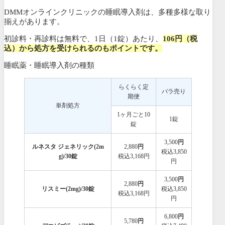
DMMオンラインクリニックの睡眠導入剤は、多種多様な取り
揃えがあります。
初診料・再診料は無料で、1日（1錠）あたり、
106円（税
込）から処方を受けられるのもポイントです。
睡眠薬・睡眠導入剤の種類
らくらく定
バラ売り
期便
単剤処方
1ヶ月ごと10
1錠
錠
3,500
円
ルネスタ ジェネリック(2m
2,880
円
税込3,850
g)/30錠
税込3,168円
円
3,500
円
2,880
円
リスミー(2mg)/30錠
税込3,850
税込3,168円
円
6,800
円
5,780
円