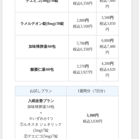
デエビゴ(5mg)/30錠
税込7,480
税込6,358円
円
3,500
円
2,880
円
ラメルテオン錠(8mg)/30錠
税込3,850
税込3,168円
円
6,800
円
5,780
円
加味帰脾湯/60包
税込7,480
税込6,358円
円
4,200
円
3,570
円
酸棗仁湯/60包
税込4,620
税込3,927円
円
お試しプラン
1週間分（7日分）
入眠改善プラン
加味帰脾湯/14包
＋
3,300円
※いずれか1つ
税込3,630円
①ルネスタ ジェネリック
(2mg)/7錠
②デエビゴ(5mg)/7錠