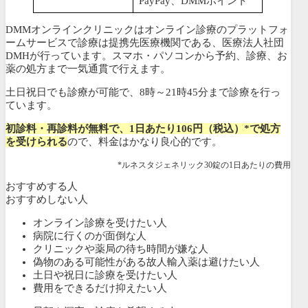
PayPay、DMMポイント
DMMオンラインクリニックはオンライン診療のプラットフォ
ームサービスで診療は提携先医療機関である、医療法人社団
DMHが行っています。スマホ・パソコンから予約、診療、お
薬の処方まで一気通貫で行えます。
土日祝日でも診療が可能で、8時～21時45分まで診療を行っ
ています。
初診料・再診料が無料で、1日あたり106円（税込）*で処方
を受けられる
ので、料金はかなり良心的です。
*ルネスタジェネリック30錠の1日あたりの費用
おすすめする人
おすすめしない人
オンライン診療を受けたい人
病院に行くのが面倒な人
クリニックや薬局の待ち時間が嫌な人
偽物のある可能性がある故人輸入薬は避けたい人
土日や祝日に診療を受けたい人
費用をできるだけ抑えたい人