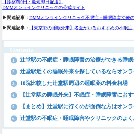
【診察料0円・最短即日配送】
DMMオンラインクリニックの公式サイト
▶関連記事：
DMMオンラインクリニック不眠症・睡眠障害治療
▶関連記事：
【東京都の睡眠外来】名医がいるおすすめの不眠症
Contents
辻堂駅の不眠症・睡眠障害の治療ができる睡眠
1.
辻堂駅近くの睡眠外来を探しているならオンラ
2.
10院比較した辻堂駅周辺の睡眠薬の料金相場
3.
【辻堂駅の睡眠外来】不眠症・睡眠障害におす
4.
【まとめ】辻堂駅に行くのが面倒な方はオンラ
5.
辻堂駅の不眠症・睡眠障害やクリニックのよく
6.