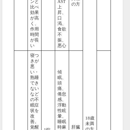
ンと
AST
の方
比べ
上
効果
昇、
が高
口
く、
渇、
作用
食欲
時間
不
が長
振、
い
悪心
寝つ
きが
悪
い・
傾
熟睡
眠、
でき
頭
ない
痛、
など
倦怠
の不
感、
眠症
浮動
状を
性眩
改
暈、
18歳
善。
睡眠
未満
覚醒
時麻
肝臓
の方
1錠