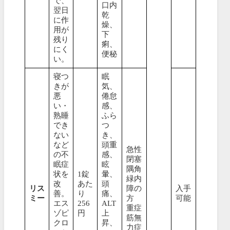
で、
口内
翌日
乾
に作
燥、
用が
下
残り
痢、
にく
便秘
い。
寝つ
眠
きが
気、
悪
倦怠
い・
感、
熟睡
ふら
でき
つ
ない
き、
など
頭重
急性
の不
感、
閉塞
眠症
眩
隅角
状を
1錠
暈、
緑内
改
あた
頭
リス
障の
入手
善。
り
痛、
ミー
方
可能
エス
256
ALT
重症
ゾピ
円
上
筋無
クロ
昇、
力症