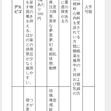
を促
痺、
に重
精神
あた
デエ
す物
注意
度の
入手
科、
り
ビゴ
質の
力障
障害
可能
心療
500
働き
害、
があ
内科
円
を抑
異常
る方
を受
え
な
診さ
る。
夢、
れて
ほか
悪
いる
の薬
夢、
方
との
幻
既に
併用
覚、
睡眠
禁忌
錯乱
薬を
が少
状
服用
なく
態、
中の
服用
動悸
方
しや
妊婦
す
およ
い。
び授
乳婦
頭
の方
痛、
寝つ
倦怠
きが
感、
悪
眩