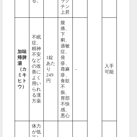
る。
ラク
チン
上昇
腹
痛、
下
不眠
痢、
症、
過敏
精神
加味
症、
不安
帰脾
1錠
発
など
湯
あた
疹、
の改
入手
（カ
り
蕁麻
-
善に
可能
ミキ
249
疹、
よく
ヒト
円
食欲
用い
ウ）
不
られ
振、
る漢
胃部
方薬
不快
感、
悪心
体力
が低