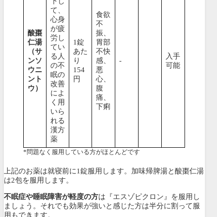
下し
て、
食欲
心身
不
が疲
酸棗
振、
労し
仁湯
1錠
胃部
てい
（サ
あた
不快
る人
入手
ンソ
り
感、
-
の不
可能
ウニ
154
悪
眠の
ント
円
心、
改善
ウ）
腹
によ
痛、
く用
下痢
いら
れる
漢方
薬
*問題なく服用している方がほとんどです
上記のお薬は就寝前に1錠服用します。
加味帰脾湯と酸棗仁湯
は2包を服用します。
不眠症や睡眠障害が軽度の方
は『
エスゾピクロン
』を服用し
ましょう。それでも効果が強いと感じた方は半分に割って服
用もできます。