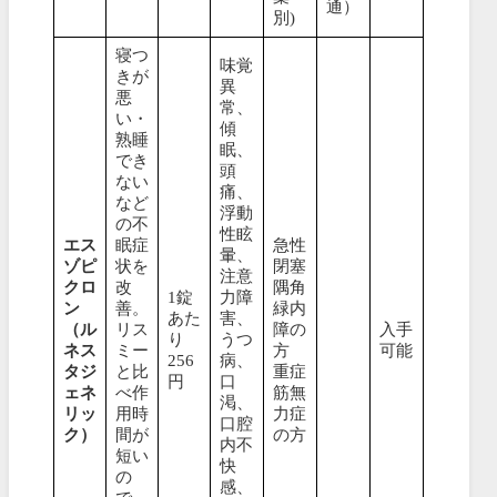
通）
別)
寝つ
味覚
きが
異
悪
常、
い・
傾
熟睡
眠、
でき
頭
ない
痛、
など
浮動
の不
性眩
エス
眠症
急性
暈、
ゾピ
状を
閉塞
注意
クロ
改
隅角
1錠
力障
ン
善。
緑内
あた
害、
（ル
リス
障の
入手
り
うつ
ネス
ミー
方
可能
256
病、
タジ
と比
重症
円
口
ェネ
べ作
筋無
渇、
リッ
用時
力症
口腔
ク）
間が
の方
内不
短い
快
の
感、