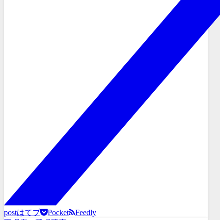
post
はてブ
Pocket
Feedly