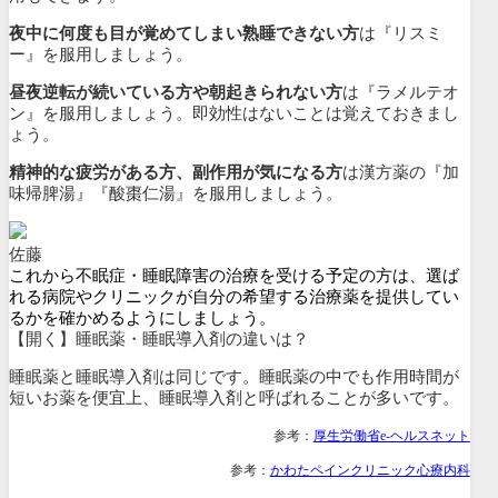
夜中に何度も目が覚めてしまい熟睡できない方
は『
リスミ
ー
』を服用しましょう。
昼夜逆転が続いている方や朝起きられない方
は『
ラメルテオ
ン
』を服用しましょう。即効性はないことは覚えておきまし
ょう。
精神的な疲労がある方、副作用が気になる方
は漢方薬の『加
味帰脾湯』『酸棗仁湯』を服用しましょう。
佐藤
これから不眠症・睡眠障害の治療を受ける予定の方は、選ば
れる病院やクリニックが自分の希望する治療薬を提供してい
るかを確かめるようにしましょう。
【開く】睡眠薬・睡眠導入剤の違いは？
睡眠薬と睡眠導入剤は同じです。睡眠薬の中でも作用時間が
短いお薬を便宜上、睡眠導入剤と呼ばれることが多いです。
参考：
厚生労働省e-ヘルスネット
参考：
かわたペインクリニック心療内科