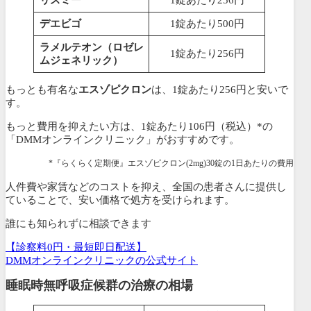
デエビゴ
1錠あたり500円
ラメルテオン（ロゼレ
1錠あたり256円
ムジェネリック）
もっとも有名な
エスゾピクロン
は、1錠あたり256円と安いで
す。
もっと費用を抑えたい方は、
1錠あたり106円（税込）*の
「DMMオンラインクリニック」がおすすめです。
*『らくらく定期便』エスゾピクロン(2mg)30錠の1日あたりの費用
人件費や家賃などのコストを抑え、全国の患者さんに提供し
ている
ことで、安い価格で処方を受けられます。
誰にも知られずに相談できます
【診察料0円・最短即日配送】
DMMオンラインクリニックの公式サイト
睡眠時無呼吸症候群の治療の相場