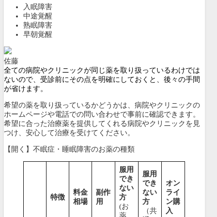
入眠障害
中途覚醒
熟眠障害
早朝覚醒
佐藤
全ての病院やクリニックが同じ薬を取り扱っているわけでは
ないので、受診前にその点を明確にしておくと、後々の手間
が省けます。
希望の薬を取り扱っているかどうかは、病院やクリニックの
ホームページや電話での問い合わせで事前に確認できます。
希望に合った治療薬を提供してくれる病院やクリニックを見
つけ、安心して治療を受けてください。
【開く】不眠症・睡眠障害のお薬の種類
服用
服用
でき
でき
オン
ない
料金
副作
ない
ライ
特徴
方
相場
用
方
ン購
(お
（共
入
薬