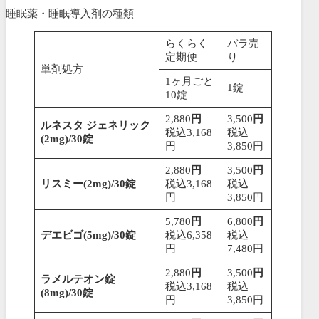
睡眠薬・睡眠導入剤の種類
らくらく
バラ売
定期便
り
単剤処方
1ヶ月ごと
1錠
10錠
2,880
円
3,500
円
ルネスタ ジェネリック
税込3,168
税込
(2mg)/30錠
円
3,850円
2,880
円
3,500
円
リスミー(2mg)/30錠
税込3,168
税込
円
3,850円
5,780
円
6,800
円
デエビゴ(5mg)/30錠
税込6,358
税込
円
7,480円
2,880
円
3,500
円
ラメルテオン錠
税込3,168
税込
(8mg)/30錠
円
3,850円