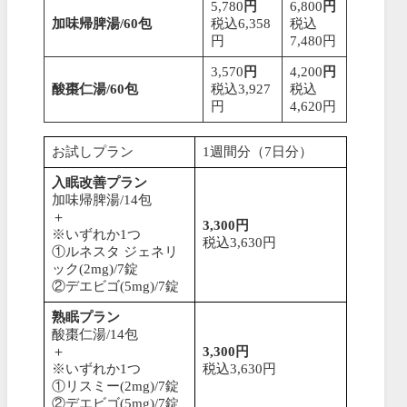
5,780
円
6,800
円
加味帰脾湯/60包
税込6,358
税込
円
7,480円
3,570
円
4,200
円
酸棗仁湯/60包
税込3,927
税込
円
4,620円
お試しプラン
1週間分（7日分）
入眠改善プラン
加味帰脾湯/14包
＋
3,300円
※いずれか1つ
税込3,630円
①ルネスタ ジェネリ
ック(2mg)/7錠
②デエビゴ(5mg)/7錠
熟眠プラン
酸棗仁湯/14包
＋
3,300円
※いずれか1つ
税込3,630円
①リスミー(2mg)/7錠
②デエビゴ(5mg)/7錠