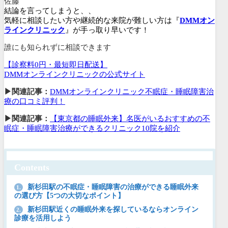
佐藤
結論を言ってしまうと、、
気軽に相談したい方や継続的な来院が難しい方は『
DMMオン
ラインクリニック
』が手っ取り早いです！
誰にも知られずに相談できます
【診察料0円・最短即日配送】
DMMオンラインクリニックの公式サイト
▶関連記事：
DMMオンラインクリニック不眠症・睡眠障害治
療の口コミ評判！
▶関連記事：
【東京都の睡眠外来】名医がいるおすすめの不
眠症・睡眠障害治療ができるクリニック10院を紹介
Contents
新杉田駅の不眠症・睡眠障害の治療ができる睡眠外来
1.
の選び方【5つの大切なポイント】
新杉田駅近くの睡眠外来を探しているならオンライン
2.
診療を活用しよう