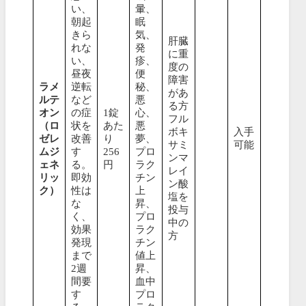
い、
暈、
朝起
眠
きら
気、
肝臓
れな
発
に重
い、
疹、
度の
昼夜
便
障害
ラメ
逆転
秘、
があ
ルテ
など
悪
る方
オン
の症
1錠
心、
フル
（ロ
状を
あた
悪
ボキ
入手
ゼレ
改善
り
夢、
サミ
可能
ムジ
す
256
プロ
ンマ
ェネ
る。
円
ラク
レイ
リッ
即効
チン
ン酸
ク）
性は
上
塩を
な
昇、
投与
く、
プロ
中の
効果
ラク
方
発現
チン
まで
値上
2週
昇、
間要
血中
す
プロ