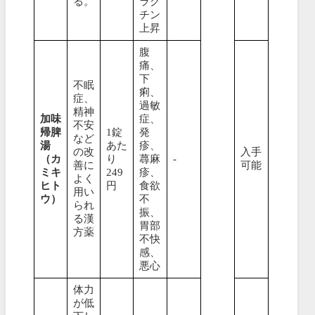
る。
ラク
チン
上昇
腹
痛、
下
不眠
痢、
症、
過敏
精神
加味
症、
不安
帰脾
1錠
発
など
湯
あた
疹、
の改
入手
（カ
り
蕁麻
-
善に
可能
ミキ
249
疹、
よく
ヒト
円
食欲
用い
ウ）
不
られ
振、
る漢
胃部
方薬
不快
感、
悪心
体力
が低