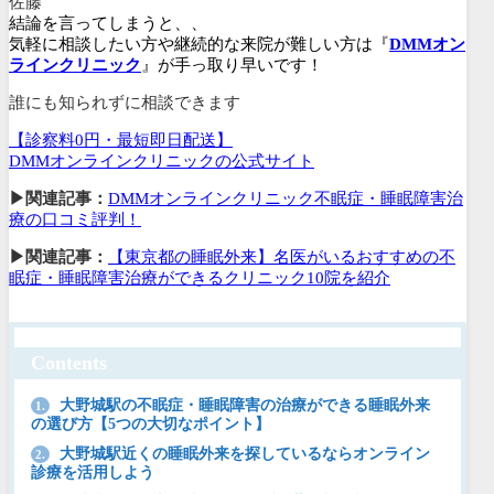
佐藤
結論を言ってしまうと、、
気軽に相談したい方や継続的な来院が難しい方は『
DMMオン
ラインクリニック
』が手っ取り早いです！
誰にも知られずに相談できます
【診察料0円・最短即日配送】
DMMオンラインクリニックの公式サイト
▶関連記事：
DMMオンラインクリニック不眠症・睡眠障害治
療の口コミ評判！
▶関連記事：
【東京都の睡眠外来】名医がいるおすすめの不
眠症・睡眠障害治療ができるクリニック10院を紹介
Contents
大野城駅の不眠症・睡眠障害の治療ができる睡眠外来
1.
の選び方【5つの大切なポイント】
大野城駅近くの睡眠外来を探しているならオンライン
2.
診療を活用しよう