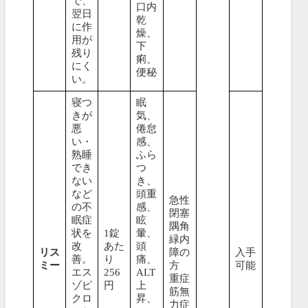
で、
口内
翌日
乾
に作
燥、
用が
下
残り
痢、
にく
便秘
い。
寝つ
眠
きが
気、
悪
倦怠
い・
感、
熟睡
ふら
でき
つ
ない
き、
など
頭重
急性
の不
感、
閉塞
眠症
眩
隅角
状を
1錠
暈、
緑内
改
あた
頭
リス
障の
入手
善。
り
痛、
ミー
方
可能
エス
256
ALT
重症
ゾピ
円
上
筋無
クロ
昇、
力症