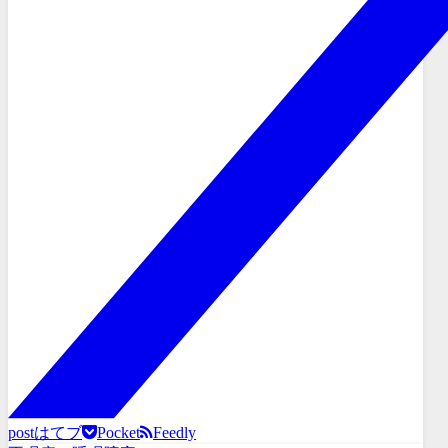
post
はてブ
Pocket
Feedly