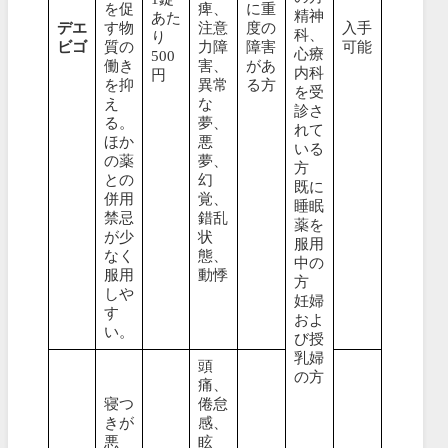
を促
痺、
に重
精神
あた
デエ
す物
注意
度の
入手
科、
り
ビゴ
質の
力障
障害
可能
心療
500
働き
害、
があ
内科
円
を抑
異常
る方
を受
え
な
診さ
る。
夢、
れて
ほか
悪
いる
の薬
夢、
方
との
幻
既に
併用
覚、
睡眠
禁忌
錯乱
薬を
が少
状
服用
なく
態、
中の
服用
動悸
方
しや
妊婦
す
およ
い。
び授
乳婦
頭
の方
痛、
寝つ
倦怠
きが
感、
悪
眩