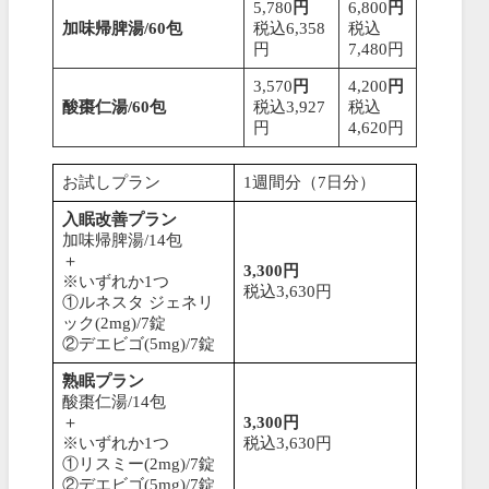
5,780
円
6,800
円
加味帰脾湯/60包
税込6,358
税込
円
7,480円
3,570
円
4,200
円
酸棗仁湯/60包
税込3,927
税込
円
4,620円
お試しプラン
1週間分（7日分）
入眠改善プラン
加味帰脾湯/14包
＋
3,300円
※いずれか1つ
税込3,630円
①ルネスタ ジェネリ
ック(2mg)/7錠
②デエビゴ(5mg)/7錠
熟眠プラン
酸棗仁湯/14包
＋
3,300円
※いずれか1つ
税込3,630円
①リスミー(2mg)/7錠
②デエビゴ(5mg)/7錠