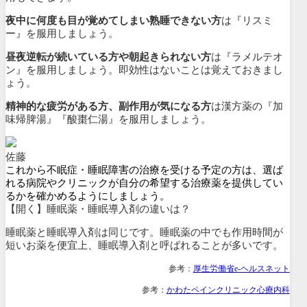
夜中に何度も目が覚めてしまい熟睡できない方
は『
リスミ
ー
』を服用しましょう。
昼夜逆転が続いている方や朝起きられない方
は『
ラメルテオ
ン
』を服用しましょう。即効性はないことは覚えておきまし
ょう。
精神的な疲労がある方、副作用が気になる方
は漢方薬の『加
味帰脾湯』『酸棗仁湯』を服用しましょう。
佐藤
これから不眠症・睡眠障害の治療を受ける予定の方は、選ば
れる病院やクリニックが自分の希望する治療薬を提供してい
るかを確かめるようにしましょう。
【開く】睡眠薬・睡眠導入剤の違いは？
睡眠薬と睡眠導入剤は同じです。睡眠薬の中でも作用時間が
短いお薬を便宜上、睡眠導入剤と呼ばれることが多いです。
参考：
厚生労働省e-ヘルスネット
参考：
かわたペインクリニック心療内科