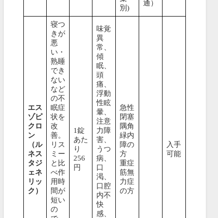
通）
別)
寝つ
味覚
きが
異
悪
常、
い・
傾
熟睡
眠、
でき
頭
ない
痛、
など
浮動
の不
性眩
エス
眠症
急性
暈、
ゾピ
状を
閉塞
注意
クロ
改
隅角
1錠
力障
ン
善。
緑内
あた
害、
（ル
リス
障の
入手
り
うつ
ネス
ミー
方
可能
256
病、
タジ
と比
重症
円
口
ェネ
べ作
筋無
渇、
リッ
用時
力症
口腔
ク）
間が
の方
内不
短い
快
の
感、