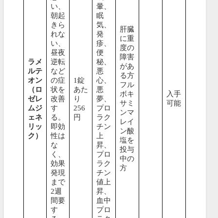
い、
暈、
朝起
眠
きら
気、
肝臓
れな
発
に重
い、
疹、
度の
昼夜
便
障害
ラメ
逆転
秘、
があ
ルテ
など
悪
る方
オン
の症
1錠
心、
フル
（ロ
状を
あた
悪
ボキ
入手
ゼレ
改善
り
夢、
サミ
可能
ムジ
す
256
プロ
ンマ
ェネ
る。
円
ラク
レイ
リッ
即効
チン
ン酸
ク）
性は
上
塩を
な
昇、
投与
く、
プロ
中の
効果
ラク
方
発現
チン
まで
値上
2週
昇、
間要
血中
す
プロ