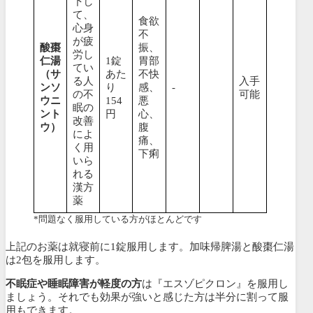
下し
て、
食欲
心身
不
が疲
酸棗
振、
労し
仁湯
1錠
胃部
てい
（サ
あた
不快
る人
入手
ンソ
り
感、
-
の不
可能
ウニ
154
悪
眠の
ント
円
心、
改善
ウ）
腹
によ
痛、
く用
下痢
いら
れる
漢方
薬
*問題なく服用している方がほとんどです
上記のお薬は就寝前に1錠服用します。
加味帰脾湯と酸棗仁湯
は2包を服用します。
不眠症や睡眠障害が軽度の方
は『
エスゾピクロン
』を服用し
ましょう。それでも効果が強いと感じた方は半分に割って服
用もできます。