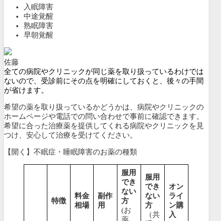
入眠障害
中途覚醒
熟眠障害
早朝覚醒
佐藤
全ての病院やクリニックが同じ薬を取り扱っているわけでは
ないので、受診前にその点を明確にしておくと、後々の手間
が省けます。
希望の薬を取り扱っているかどうかは、病院やクリニックの
ホームページや電話での問い合わせで事前に確認できます。
希望に合った治療薬を提供してくれる病院やクリニックを見
つけ、安心して治療を受けてください。
【開く】不眠症・睡眠障害のお薬の種類
服用
服用
でき
でき
オン
ない
料金
副作
ない
ライ
特徴
方
相場
用
方
ン購
(お
（共
入
薬