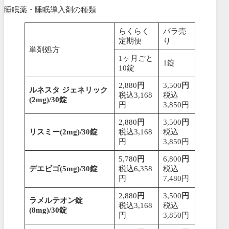
睡眠薬・睡眠導入剤の種類
らくらく
バラ売
定期便
り
単剤処方
1ヶ月ごと
1錠
10錠
2,880
円
3,500
円
ルネスタ ジェネリック
税込3,168
税込
(2mg)/30錠
円
3,850円
2,880
円
3,500
円
リスミー(2mg)/30錠
税込3,168
税込
円
3,850円
5,780
円
6,800
円
デエビゴ(5mg)/30錠
税込6,358
税込
円
7,480円
2,880
円
3,500
円
ラメルテオン錠
税込3,168
税込
(8mg)/30錠
円
3,850円