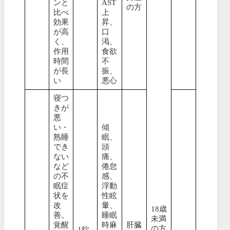
ンと
AST
の方
比べ
上
効果
昇、
が高
口
く、
渇、
作用
食欲
時間
不
が長
振、
い
悪心
寝つ
きが
悪
い・
傾
熟睡
眠、
でき
頭
ない
痛、
など
倦怠
の不
感、
眠症
浮動
状を
性眩
改
暈、
18歳
善。
睡眠
未満
覚醒
時麻
肝臓
の方
1錠