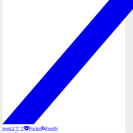
post
はてブ
Pocket
Feedly