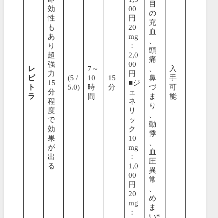
目
効
00
の
性
円
充
も
20
血
あ
mg
、
り
：
頭
超
2,0
痛
強
00
レ
7～
、
入
力
円
ビ
(5 /
10
15
鼻
手
15
■ジ
ト
5.0)
時
分
づ
可
分
ェ
ラ
間
ま
能
程
ネ
り
度
リ
、
で
ッ
動
効
ク
悸
果
10
、
が
mg
血
出
：
圧
る
1,0
異
00
常
円
、
20
め
mg
ま
：
い*