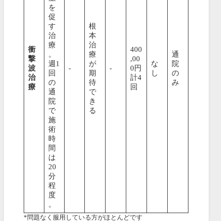
を
促
す
根
治
本
療
治
衝
400
。
療
通
撃
,00
週1
が
な
院
波
-
-
0円
回
期
し
の
治
計4
の
待
み
療
回
通
で
院
き
で
る
施
術
時
間
は
20
分
程
度
。
*問題なく服用している方がほとんどです