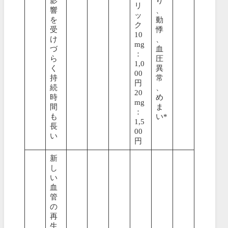
影
り
リ
響
、
ッ
を
動
ク
受
悸
10
け
、
mg
づ
血
：
ら
圧
1,0
く
異
00
持
常
円
続
、
20
時
め
mg
間
ま
：
も
い*
1,5
長
00
い
円
新
し
い
血
管
の
再
生