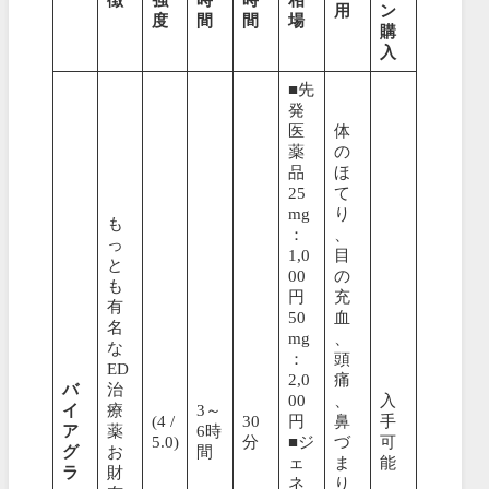
用
ン
度
間
間
場
購
入
■先
発
医
体
薬
の
品
ほ
25
て
mg
り
も
：
、
っ
1,0
目
と
00
の
も
円
充
有
50
血
名
mg
、
な
：
頭
ED
2,0
痛
バ
治
00
、
入
イ
療
3～
(4 /
30
円
鼻
手
ア
薬
6時
5.0)
分
■ジ
づ
可
グ
お
間
ェ
ま
能
ラ
財
ネ
り