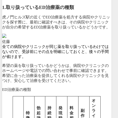
1.
取り扱っているED治療薬の種類
虎ノ門ヒルズ駅の近くでED治療薬を処方する病院やクリニッ
クを探す際に、最初に確認すべきは、その病院やクリニック
が
自分の希望するED治療薬を取り扱っているかどうかです。
佐藤
全ての病院やクリニックが同じ薬を取り扱っているわけでは
ないので、受診前にその点を明確にしておくと、後々の手間
が省けます。
希望の薬を取り扱っているかどうかは、病院やクリニックの
ホームページや電話での問い合わせで事前に確認できます。
希望に合った治療薬を提供してくれる病院やクリニックを見
つけ、安心して治療を受けてください。
ED治療薬の種類
オ
ン
勃
持
発
料
副
ラ
特
起
続
現
金
作
イ
徴
強
時
時
相