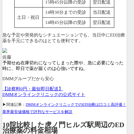
15時45分以降の受診
翌日配送
14時30分までの受診
当日配送
土日・祝日
14時45分以降の受診
翌日配送
急な予定や突発的なシチュエーションでも、当日中にED治療
薬を手元にできるのはとても便利です。
佐藤
予期せぬ在庫切れになってしまった際や、急に必要になった
時に、即日で薬が届くのは心強いですね。
DMMグループだから安心
【診察料0円・最短即日配送】
DMMオンラインクリニックの公式サイト
▶関連記事：
DMMオンラインクリニックでのED治療は口コミ高評価！
業界最安値価格で評判なサービスを解説
10院比較した虎ノ門ヒルズ駅周辺のED
治療薬の料金相場