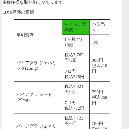
多種多様な取り揃えがあります。
ED治療薬の種類
らくらく定
バラ売
期便
り
単剤処方
1ヶ月ごと
1錠
10錠
税込3,762
円/1回
380円
バイアグラ ジェネリ
税込418
ック(25mg)
342円
円
税込376円
税込7,821
円/1回
790円
バイアグラ シート
税込869
(25mg)
711円
円
税込782円
税込7,722
円/1回
780円
バイアグラ ジェネリ