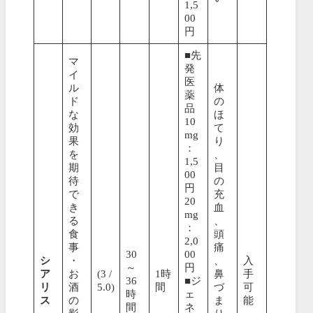
1,5
00
円
■先
マ
発
イ
医
ル
体
薬
ド
の
品
な
ほ
10
効
て
mg
果
り
：
を
、
1,5
期
目
00
待
の
円
で
充
20
き
血
mg
る
、
：
食
頭
2,0
事
痛
30
00
シ
・
、
入
～
円
ア
お
(3 /
1時
鼻
手
36
■ジ
リ
酒
5.0)
間
づ
可
時
ェ
ス
の
ま
能
間
ネ