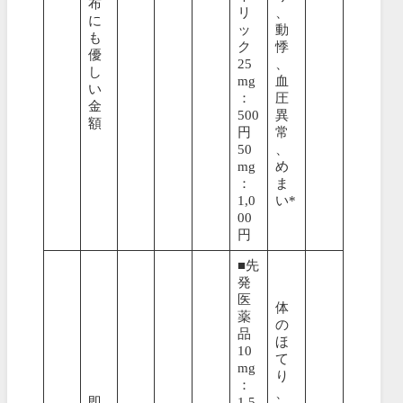
布
リ
、
に
ッ
動
も
ク
悸
優
25
、
し
mg
血
い
：
圧
金
500
異
額
円
常
50
、
mg
め
：
ま
1,0
い*
00
円
■先
発
医
体
薬
の
品
ほ
10
て
mg
り
：
、
即
1,5