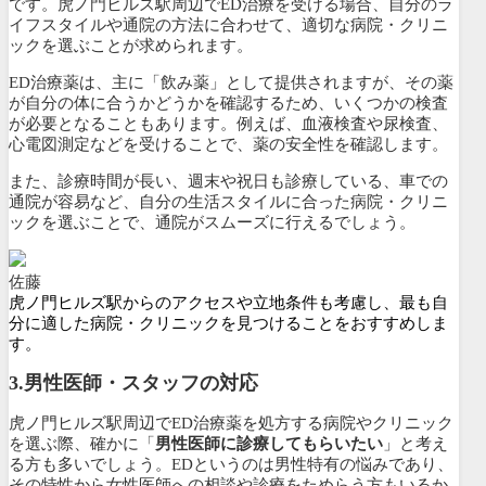
です。虎ノ門ヒルズ駅周辺でED治療を受ける場合、自分のラ
イフスタイルや通院の方法に合わせて、適切な病院・クリニ
ックを選ぶことが求められます。
ED治療薬は、主に「飲み薬」として提供されますが、その薬
が自分の体に合うかどうかを確認するため、いくつかの検査
が必要となることもあります。例えば、血液検査や尿検査、
心電図測定などを受けることで、薬の安全性を確認します。
また、診療時間が長い、週末や祝日も診療している、車での
通院が容易など、自分の生活スタイルに合った病院・クリニ
ックを選ぶことで、通院がスムーズに行えるでしょう。
佐藤
虎ノ門ヒルズ駅からのアクセスや立地条件も考慮し、最も自
分に適した病院・クリニックを見つけることをおすすめしま
す。
3.
男性医師・スタッフの対応
虎ノ門ヒルズ駅周辺でED治療薬を処方する病院やクリニック
を選ぶ際、確かに「
男性医師に診療してもらいたい
」と考え
る方も多いでしょう。EDというのは男性特有の悩みであり、
その特性から女性医師への相談や診療をためらう方もいるか