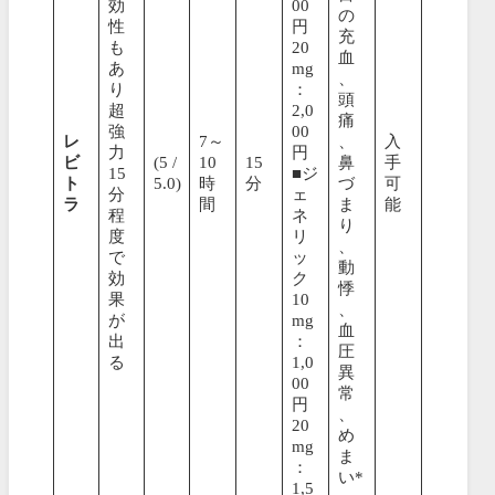
効
00
の
性
円
充
も
20
血
あ
mg
、
り
：
頭
超
2,0
痛
強
00
レ
7～
、
入
力
円
ビ
(5 /
10
15
鼻
手
15
■ジ
ト
5.0)
時
分
づ
可
分
ェ
ラ
間
ま
能
程
ネ
り
度
リ
、
で
ッ
動
効
ク
悸
果
10
、
が
mg
血
出
：
圧
る
1,0
異
00
常
円
、
20
め
mg
ま
：
い*
1,5