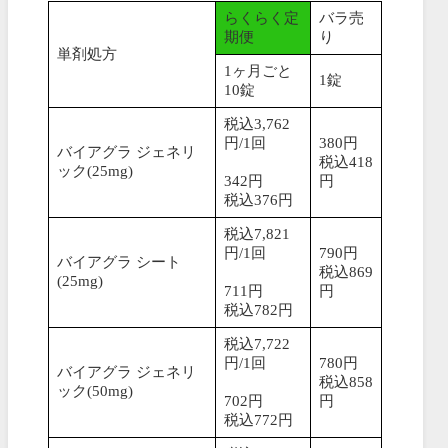
らくらく定
バラ売
期便
り
単剤処方
1ヶ月ごと
1錠
10錠
税込3,762
円/1回
380円
バイアグラ ジェネリ
税込418
ック(25mg)
342円
円
税込376円
税込7,821
円/1回
790円
バイアグラ シート
税込869
(25mg)
711円
円
税込782円
税込7,722
円/1回
780円
バイアグラ ジェネリ
税込858
ック(50mg)
702円
円
税込772円