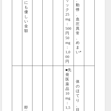
リ
、
に
ッ
動
も
ク
悸
優
25
、
し
mg
血
い
：
圧
金
500
異
額
円
常
50
、
mg
め
：
ま
1,0
い*
00
円
■先
発
医
体
薬
の
品
ほ
10
て
mg
り
：
、
即
1,5
目