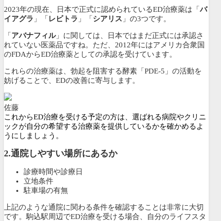
2023年の現在、日本で正式に認められているED治療薬は「
バ
イアグラ
」「
レビトラ
」「
シアリス
」の3つです。
「
アバナフィル
」に関しては、日本ではまだ正式には承認さ
れていない医薬品ですね。ただ、2012年にはアメリカ合衆国
のFDAからED治療薬としての承認を受けています。
これらの治療薬は、勃起を阻害する酵素「PDE-5」の活動を
妨げることで、EDの改善に寄与します。
佐藤
これからED治療を受ける予定の方は、選ばれる病院やクリニ
ックが自分の希望する治療薬を提供しているかを確かめるよ
うにしましょう。
2.
通院しやすい場所にあるか
診療時間や診療日
立地条件
駐車場の有無
上記のような通院に関わる条件を確認することは非常に大切
です。駒込駅周辺でED治療を受ける場合、自分のライフスタ