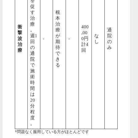
を
促
す
根
治
本
療
治
衝
400
。
療
通
撃
,00
週1
が
な
院
波
-
-
0円
回
期
し
の
治
計4
の
待
み
療
回
通
で
院
き
で
る
施
術
時
間
は
20
分
程
度
。
*問題なく服用している方がほとんどです