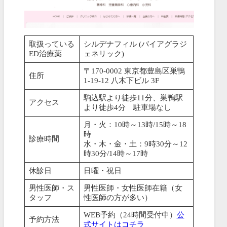
取扱っている
シルデナフィル (バイアグラジ
ED治療薬
ェネリック)
〒170-0002 東京都豊島区巣鴨
住所
1-19-12 八木下ビル 3F
駒込駅より徒歩11分、巣鴨駅
アクセス
より徒歩4分 駐車場なし
月・火：10時～13時/15時～18
時
診療時間
水・木・金・土：9時30分～12
時30分/14時～17時
休診日
日曜・祝日
男性医師・ス
男性医師・女性医師在籍（女
タッフ
性医師の方が多い）
WEB予約（24時間受付中）
公
予約方法
式サイトはコチラ