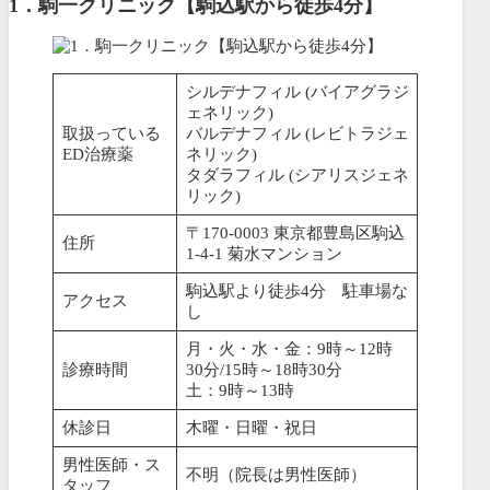
1．駒一クリニック【駒込駅から徒歩4分】
シルデナフィル (バイアグラジ
ェネリック)
取扱っている
バルデナフィル (レビトラジェ
ED治療薬
ネリック)
タダラフィル (シアリスジェネ
リック)
〒170-0003 東京都豊島区駒込
住所
1-4-1 菊水マンション
駒込駅より徒歩4分 駐車場な
アクセス
し
月・火・水・金：9時～12時
診療時間
30分/15時～18時30分
土：9時～13時
休診日
木曜・日曜・祝日
男性医師・ス
不明（院長は男性医師）
タッフ