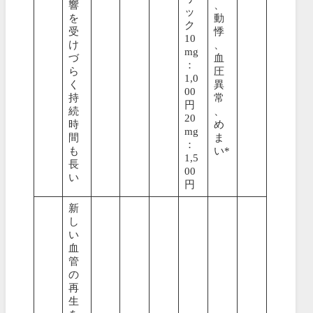
響
、
ッ
を
動
ク
受
悸
10
け
、
mg
づ
血
：
ら
圧
1,0
く
異
00
持
常
円
続
、
20
時
め
mg
間
ま
：
も
い*
1,5
長
00
い
円
新
し
い
血
管
の
再
生