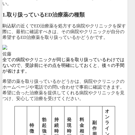
い。
1.
取り扱っているED治療薬の種類
駒込駅の近くでED治療薬を処方する病院やクリニックを探す
際に、最初に確認すべきは、その病院やクリニックが
自分の
希望するED治療薬を取り扱っているかどうかです。
佐藤
全ての病院やクリニックが同じ薬を取り扱っているわけでは
ないので、受診前にその点を明確にしておくと、後々の手間
が省けます。
希望の薬を取り扱っているかどうかは、病院やクリニックの
ホームページや電話での問い合わせで事前に確認できます。
希望に合った治療薬を提供してくれる病院やクリニックを見
つけ、安心して治療を受けてください。
オ
ン
勃
持
発
料
副
ラ
特
起
続
現
金
作
イ
徴
強
時
時
相
用
ン