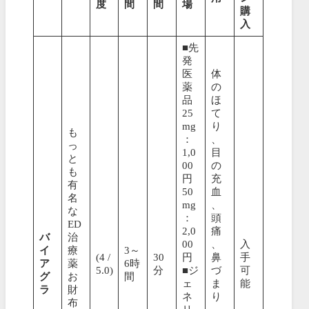
度
間
間
場
購
入
■先
発
医
体
薬
の
品
ほ
25
て
mg
り
も
：
、
っ
1,0
目
と
00
の
も
円
充
有
50
血
名
mg
、
な
：
頭
ED
2,0
痛
バ
治
00
、
入
イ
療
3～
(4 /
30
円
鼻
手
ア
薬
6時
5.0)
分
■ジ
づ
可
グ
お
間
ェ
ま
能
ラ
財
ネ
り
布