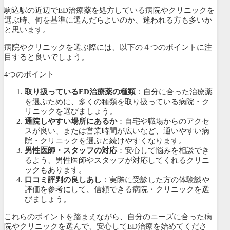
駒込駅の近辺でED治療薬を処方している病院やクリニックを
選ぶ時、何を基準に選んだらよいのか、迷われる方も多いか
と思います。
病院やクリニックを選ぶ際には、以下の４つのポイントに注
目すると良いでしょう。
4つのポイント
取り扱っているED治療薬の種類
：自分に合った治療薬
を選ぶために、多くの種類を取り扱っている病院・ク
リニックを選びましょう。
通院しやすい場所にあるか
：自宅や職場からのアクセ
スが良い、または営業時間が広いなど、通いやすい病
院・クリニックを選ぶと続けやすくなります。
男性医師・スタッフの対応
：安心して悩みを相談でき
るよう、男性医師やスタッフが対応してくれるクリニ
ックもあります。
口コミ評判の良しあし
：実際に受診した方の体験談や
評価を参考にして、信頼できる病院・クリニックを選
びましょう。
これらのポイントを踏まえながら、自分のニーズに合った病
院やクリニックを選んで、安心してED治療を始めてくださ