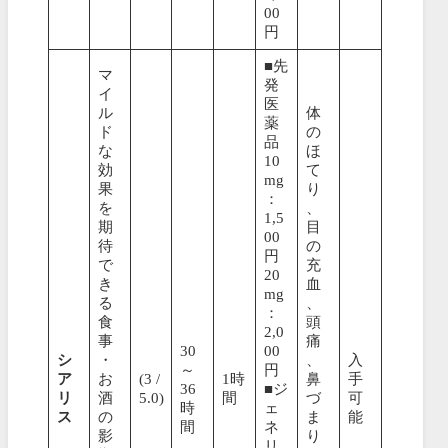
00
円
■先
マ
発
イ
医
ル
体
薬
ド
の
品
な
ほ
10
効
て
mg
果
り
：
を
、
1,5
期
目
00
待
の
円
で
充
20
き
血
mg
る
、
：
食
頭
2,0
事
痛
30
00
シ
・
、
入
～
円
ア
お
(3 /
1時
鼻
手
36
■ジ
リ
酒
5.0)
間
づ
可
時
ェ
ス
の
ま
能
間
ネ
影
り
リ