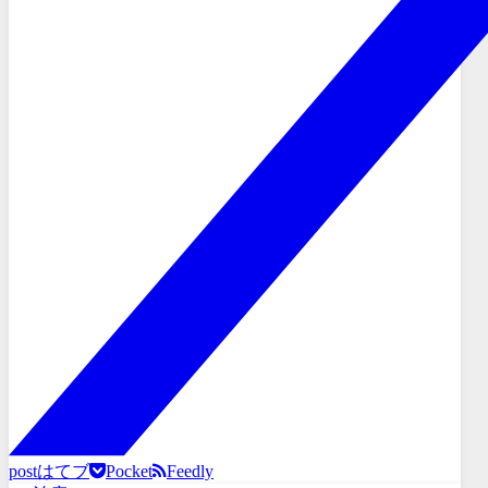
post
はてブ
Pocket
Feedly