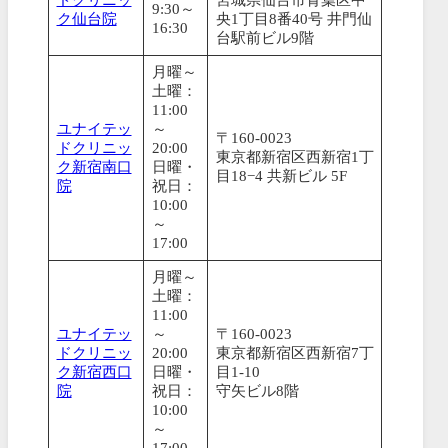
9:30～
ク仙台院
央1丁目8番40号 井門仙
16:30
台駅前ビル9階
月曜～
土曜：
11:00
ユナイテッ
～
〒160-0023
ドクリニッ
20:00
東京都新宿区西新宿1丁
ク新宿南口
日曜・
目18−4 共新ビル 5F
院
祝日：
10:00
～
17:00
月曜～
土曜：
11:00
ユナイテッ
～
〒160-0023
ドクリニッ
20:00
東京都新宿区西新宿7丁
ク新宿西口
日曜・
目1-10
院
祝日：
守矢ビル8階
10:00
～
17:00