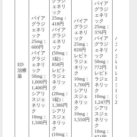
グラジ
バイア
ェネリ
グラジ
ック
ェネリ
バイア
25mg：
バイア
ック
グラジ
418円
グラジ
25mg：
ェネリ
バイア
ェネリ
376円
ック
グラジ
ック
バイア
バイアグ
25mg：
ェネリ
25mg：
グラジ
ク25mg：
600円
ック
820円
ェネリ
バイアグ
バイア
(50mg：
レビト
ック
ク50mg：
グラジ
1錠)：
ラジェ
50mg：
レビトラ
ED
ェネリ
858円
ネリッ
772円
10mg：1,
治療
ック
レビト
ク
レビト
レビトラ
薬
50mg：
ラジェ
10mg：
ラジェ
20mg：1,
1,000円
ネリッ
1,700円
ネリッ
シアリス
1,400円
ク
シアリ
ク
10mg：1,
シアリ
(20mg：
スジェ
10mg：
シアリス
スジェ
1錠)：
ネリッ
1,247円
20mg：1,
ネリッ
1,386円
ク
シアリ
ク
シアリ
10mg：
スジェ
10mg：
スジェ
1,550円
ネリッ
1,500円
ネリッ
ク
ク
10mg：
(10mg：
871円