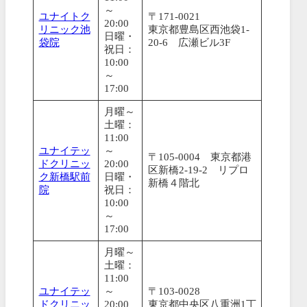
～
ユナイトク
〒171-0021
20:00
リニック池
東京都豊島区西池袋1-
日曜・
袋院
20-6 広瀬ビル3F
祝日：
10:00
～
17:00
月曜～
土曜：
11:00
ユナイテッ
～
〒105-0004 東京都港
ドクリニッ
20:00
区新橋2-19-2 リプロ
ク新橋駅前
日曜・
新橋４階北
院
祝日：
10:00
～
17:00
月曜～
土曜：
11:00
ユナイテッ
～
〒103-0028
ドクリニッ
20:00
東京都中央区八重洲1丁