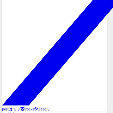
post
はてブ
Pocket
Feedly