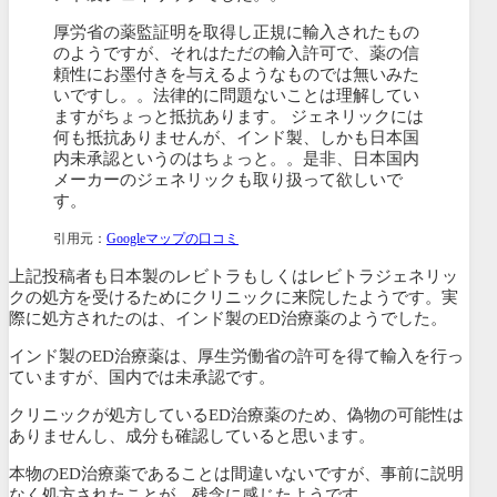
厚労省の薬監証明を取得し正規に輸入されたもの
のようですが、それはただの輸入許可で、薬の信
頼性にお墨付きを与えるようなものでは無いみた
いですし。。法律的に問題ないことは理解してい
ますがちょっと抵抗あります。 ジェネリックには
何も抵抗ありませんが、インド製、しかも日本国
内未承認というのはちょっと。。是非、日本国内
メーカーのジェネリックも取り扱って欲しいで
す。
引用元：
Googleマップの口コミ
上記投稿者も日本製のレビトラもしくはレビトラジェネリッ
クの処方を受けるためにクリニックに来院したようです。実
際に処方されたのは、インド製のED治療薬のようでした。
インド製のED治療薬は、厚生労働省の許可を得て輸入を行っ
ていますが、国内では未承認です。
クリニックが処方しているED治療薬のため、偽物の可能性は
ありませんし、成分も確認していると思います。
本物のED治療薬であることは間違いないですが、事前に説明
なく処方されたことが、残念に感じたようです。