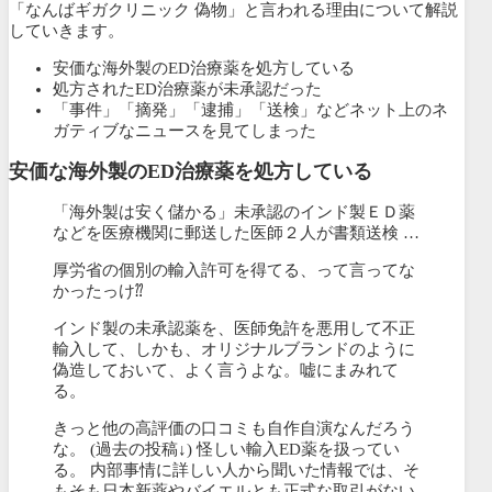
「なんばギガクリニック 偽物」と言われる理由について解説
していきます。
安価な海外製のED治療薬を処方している
処方されたED治療薬が未承認だった
「事件」「摘発」「逮捕」「送検」などネット上のネ
ガティブなニュースを見てしまった
安価な海外製のED治療薬を処方している
「海外製は安く儲かる」未承認のインド製ＥＤ薬
などを医療機関に郵送した医師２人が書類送検 …
厚労省の個別の輸入許可を得てる、って言ってな
かったっけ⁇
インド製の未承認薬を、医師免許を悪用して不正
輸入して、しかも、オリジナルブランドのように
偽造しておいて、よく言うよな。嘘にまみれて
る。
きっと他の高評価の口コミも自作自演なんだろう
な。 (過去の投稿↓) 怪しい輸入ED薬を扱ってい
る。 内部事情に詳しい人から聞いた情報では、そ
もそも日本新薬やバイエルとも正式な取引がない