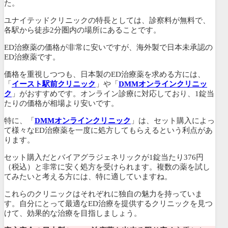
た。
ユナイテッドクリニックの特長としては、
診察料が無料で、
各駅から徒歩2分圏内
の場所にあることです。
ED治療薬の価格が非常に安いですが、海外製で日本未承認の
ED治療薬です。
価格を重視しつつも、日本製のED治療薬を求める方には、
「
イースト駅前クリニック
」や「
DMMオンラインクリニッ
ク
」がおすすめです。
オンライン診療に対応しており、1錠当
たりの価格が相場より安いです。
特に、「
DMMオンラインクリニック
」は、セット購入によっ
て様々なED治療薬を一度に処方してもらえるという利点があ
ります。
セット購入だと
バイアグラジェネリックが1錠当たり376円
（税込）と非常に安く処方
を受けられます。複数の薬を試し
てみたいと考える方には、特に適していますね。
これらのクリニックはそれぞれに独自の魅力を持っていま
す。自分にとって最適なED治療を提供するクリニックを見つ
けて、効果的な治療を目指しましょう。