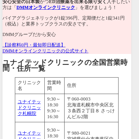
安心安全の日本製
かつ
ED治療薬を出来る限り安く
入手したい
方は「
DMMオンラインクリニック
」を選びましょう！
バイアグラジェネリックが1錠396円、
定期便だと1錠341円
（税込）と業界トップクラスの安さです。
DMMグループだから安心
【診察料0円・最短即日配送】
DMMオンラインクリニックの公式サイト
ユナイテッドクリニックの全国営業時
間・住所一覧
クリニック
営業時
住所
名
間
9:30～
〒060-0003
ユナイテッ
18:30
北海道札幌市中央区北
ドクリニッ
9:30～
３条西２丁目８ さっけ
ク札幌院
16:30
んビル2階
9:30～
ユナイテッ
〒980-0021
18:30
ドクリニッ
宮城県仙台市青葉区中