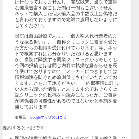
は行なっておりませんし、開院以来、当院で重篤
な健康被害を起こした例は一例もございません。
ネットで購入した個人輸入品の半数以上は偽物だ
と言われておりますので絶対に服用しないように
してください。
当院は自由診療であり、「個人輸入代行業者のよ
うな振る舞い」、「自称クリニックに被害を受け
た方からの相談を受け付けております」等、ネッ
トで検索すればお分かりいただけると思います
が、当院に隣接する同業クリニックから奇しくも
今回の投稿とほぼ同じ内容の執拗な嫌がらせを長
年受けておりますので、メーカーにつきましては
情報漏洩を防ぐため原則伏せさせていただいてお
りますことをご了承ください。 「内部事情に詳し
い人から聞いた情報」とありますのでおそらく上
記クリニックの投稿をお読みになったか、ご自身
が関係者の可能性があるのではないかと事態を憂
慮しております。
引用元：
Googleマップの口コミ
要約すると下記です。
医師の診察で処方を行っているので「個人輸入業」で