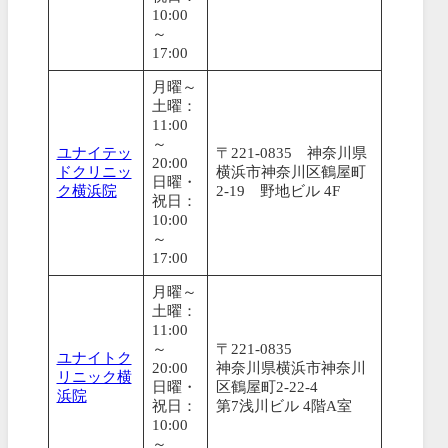
10:00
～
17:00
月曜～
土曜：
11:00
～
ユナイテッ
〒221-0835 神奈川県
20:00
ドクリニッ
横浜市神奈川区鶴屋町
日曜・
ク横浜院
2-19 野地ビル 4F
祝日：
10:00
～
17:00
月曜～
土曜：
11:00
～
〒221-0835
ユナイトク
20:00
神奈川県横浜市神奈川
リニック横
日曜・
区鶴屋町2-22-4
浜院
祝日：
第7浅川ビル 4階A室
10:00
～