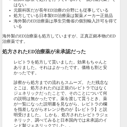
はない
元眼科医だが長年ED治療の分野にも従事している
処方している日本製ED治療薬は製薬メーカー正規品
海外製のED治療薬は厚生労働省の個別輸入許可を得て
いる
海外製のED治療薬も処方していますが、正真正銘本物のED
治療薬です。
処方されたED治療薬が未承認だった
レビトラを処方して貰いました。効果もちゃんと
ありました。それはよかったです。価格も割と安
かったです。
診察から処方までの流れもスムーズ。 ただ残念な
とこは、処方されたのは正規のレビトラではなく
ジェネリックだったことで、そのことについて何
の説明は無かったです。薬を渡して貰うとき、薬
が一覧になった説明書を見ながら、レビトラの欄
を指差しながらオレンジ色のが【レビトラ】と説
明受けました。 しかも、処方されたレビトラジェ
ネリック、調べてみると日本国内では未承認のイ
ンド製ジェネリックでした。。