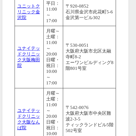
平日：
ユニットク
〒920-0852
11:00
リニック金
石川県金沢市此花町5-6
～
沢院
金沢第一ビル302
17:00
月曜～
土曜：
11:00
〒530-0051
ユナイテッ
～
大阪府大阪市北区太融
ドクリニッ
20:00
寺町8-2
ク大阪梅田
日曜・
エーワンビルディング8
院
祝日：
階801号室
10:00
～
17:00
月曜～
土曜：
11:00
〒542-0076
ユナイテッ
～
大阪府大阪市中央区難
ドクリニッ
20:00
波2-3-5
ク大阪なん
日曜・
ティックランドビル5階
ば院
祝日：
502号室
10:00