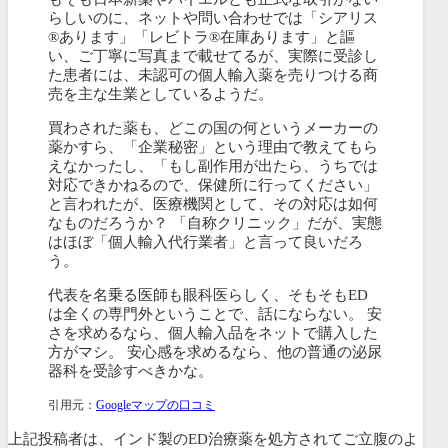
らしいのに、ネットや問い合わせでは「シアリス
®︎あります」「レビトラ®︎在庫あります」と謳
い、ご丁寧に写真まで載せてるが、実際に受診し
た患者には、未認可の個人輸入薬を売りつける商
売を主な生業としているようだ。
買わされた薬も、どこの国の何というメーカーの
薬かすら、「企業秘密」という理由で教えてもら
えなかったし、「もし副作用が出たら、うちでは
対応できかねるので、保健所に行ってください」
と言われたが、医療機関として、その対応は如何
なものだろうか？ 「自称クリニック」だが、実態
はほぼ「個人輸入代行業者」と言って良いだろ
う。
代表を名乗る医師も眼科医らしく、そもそもED
は全くの専門外ということで、話にならない。 安
さを求めるなら、個人輸入品をネットで購入した
方がマシ。 安心感を求めるなら、他の普通の泌尿
器科を受診すべきかな。
引用元：
Googleマップの口コミ
上記投稿者は、インド製のED治療薬を処方されてご立腹のよ