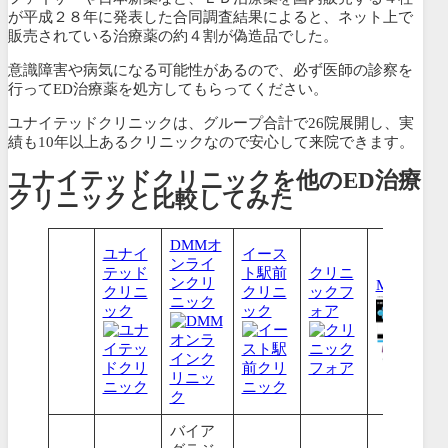
が平成２８年に発表した合同調査結果によると、
ネット上で
販売されている治療薬の約４割が偽造品でした
。
意識障害や病気になる可能性があるので、必ず医師の診察を
行ってED治療薬を処方してもらってください。
ユナイテッドクリニックは、グループ合計で26院展開し、実
績も10年以上あるクリニックなので安心して来院できます。
ユナイテッドクリニックを他のED治療
クリニックと比較してみた
DMMオ
ユナイ
イース
ンライ
テッド
ト駅前
クリニ
ンクリ
MSクリニ
クリニ
クリニ
ックフ
ニック
ック
ック
ォア
バイア