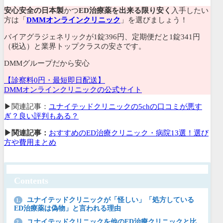
安心安全の日本製
かつ
ED治療薬を出来る限り安く
入手したい
方は「
DMMオンラインクリニック
」を選びましょう！
バイアグラジェネリックが1錠396円、
定期便だと1錠341円
（税込）と業界トップクラスの安さです。
DMMグループだから安心
【診察料0円・最短即日配送】
DMMオンラインクリニックの公式サイト
▶関連記事：
ユナイテッドクリニックの5chの口コミが悪す
ぎ？良い評判もある？
▶関連記事：
おすすめのED治療クリニック・病院13選！選び
方や費用まとめ
Contents
ユナイテッドクリニックが「怪しい」「処方している
1.
ED治療薬は偽物」と言われる理由
ユナイテッドクリニックを他のED治療クリニックと比
2.