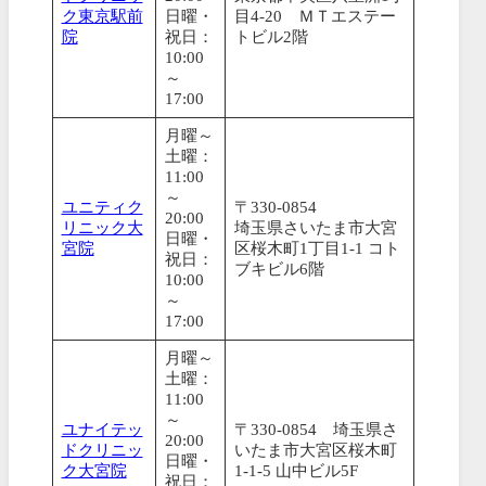
ク東京駅前
日曜・
目4-20 ＭＴエステー
院
祝日：
トビル2階
10:00
～
17:00
月曜～
土曜：
11:00
～
ユニティク
〒330-0854
20:00
リニック大
埼玉県さいたま市大宮
日曜・
宮院
区桜木町1丁目1-1 コト
祝日：
ブキビル6階
10:00
～
17:00
月曜～
土曜：
11:00
～
ユナイテッ
〒330-0854 埼玉県さ
20:00
ドクリニッ
いたま市大宮区桜木町
日曜・
ク大宮院
1-1-5 山中ビル5F
祝日：