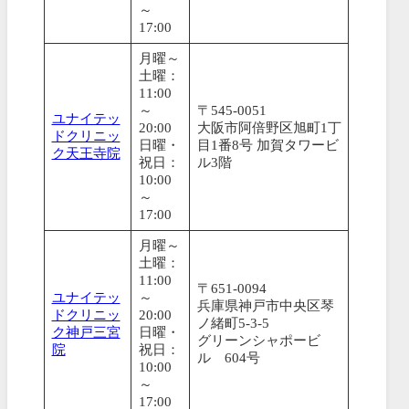
～
17:00
月曜～
土曜：
11:00
～
〒545-0051
ユナイテッ
20:00
大阪市阿倍野区旭町1丁
ドクリニッ
日曜・
目1番8号 加賀タワービ
ク天王寺院
祝日：
ル3階
10:00
～
17:00
月曜～
土曜：
11:00
〒651-0094
ユナイテッ
～
兵庫県神戸市中央区琴
ドクリニッ
20:00
ノ緒町5-3-5
ク神戸三宮
日曜・
グリーンシャポービ
院
祝日：
ル 604号
10:00
～
17:00