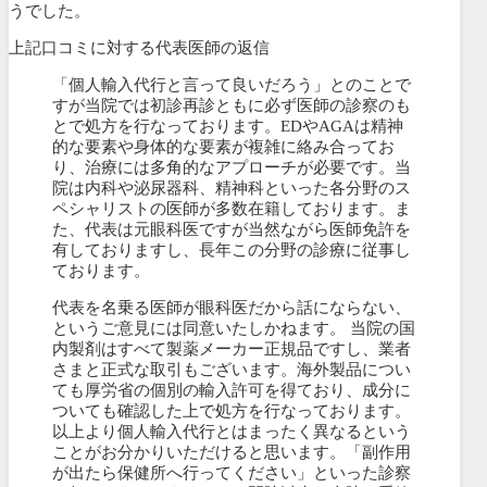
うでした。
上記口コミに対する代表医師の返信
「個人輸入代行と言って良いだろう」とのことで
すが当院では初診再診ともに必ず医師の診察のも
とで処方を行なっております。EDやAGAは精神
的な要素や身体的な要素が複雑に絡み合ってお
り、治療には多角的なアプローチが必要です。当
院は内科や泌尿器科、精神科といった各分野のス
ペシャリストの医師が多数在籍しております。ま
た、代表は元眼科医ですが当然ながら医師免許を
有しておりますし、長年この分野の診療に従事し
ております。
代表を名乗る医師が眼科医だから話にならない、
というご意見には同意いたしかねます。 当院の国
内製剤はすべて製薬メーカー正規品ですし、業者
さまと正式な取引もございます。海外製品につい
ても厚労省の個別の輸入許可を得ており、成分に
ついても確認した上で処方を行なっております。
以上より個人輸入代行とはまったく異なるという
ことがお分かりいただけると思います。「副作用
が出たら保健所へ行ってください」といった診察