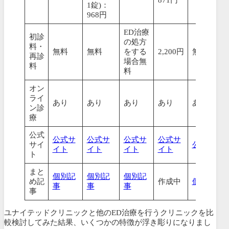
1錠)：
968円
ED治療
初診
の処方
料・
無料
無料
をする
2,200円
無料
再診
場合無
料
料
オン
ライ
あり
あり
あり
あり
あり
ン診
療
公式
公式サ
公式サ
公式サ
公式サ
サイ
公式
サ
イ
イト
イト
イト
イト
ト
まと
個別記
個別記
個別記
め記
作成中
個別記事
事
事
事
事
ユナイテッドクリニックと他のED治療を行うクリニックを比
較検討してみた結果、いくつかの特徴が浮き彫りになりまし