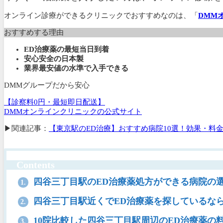
オンライン診療ができるクリニックでおすすめなのは、「
DMM
おすすめする理由
ED治療薬の最短当日到着
安心安全の日本製
業界最安値の水準で入手できる
DMMグループだから安心
【診察料0円・最短即日配送】
DMMオンラインクリニックの公式サイト
▶関連記事：
【東京駅のED治療】おすすめ病院10選！効果・料
Contents
四谷三丁目駅のED治療薬処方ができる病院の
1.
四谷三丁目駅近くでED治療薬を探しているな
2.
10院比較した四谷三丁目駅周辺のED治療薬の
3.