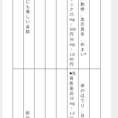
に
ッ
動
も
ク
悸
優
25
、
し
mg
血
い
：
圧
金
500
異
額
円
常
50
、
mg
め
：
ま
1,0
い*
00
円
■先
発
医
体
薬
の
品
ほ
10
て
mg
り
：
、
即
1,5
目