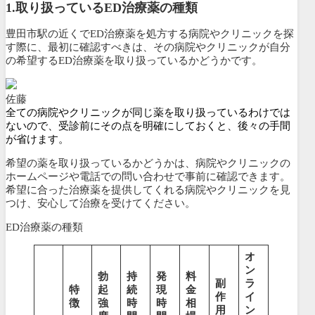
1.
取り扱っているED治療薬の種類
豊田市駅の近くでED治療薬を処方する病院やクリニックを探
す際に、最初に確認すべきは、その病院やクリニックが
自分
の希望するED治療薬を取り扱っているかどうかです。
佐藤
全ての病院やクリニックが同じ薬を取り扱っているわけでは
ないので、受診前にその点を明確にしておくと、後々の手間
が省けます。
希望の薬を取り扱っているかどうかは、病院やクリニックの
ホームページや電話での問い合わせで事前に確認できます。
希望に合った治療薬を提供してくれる病院やクリニックを見
つけ、安心して治療を受けてください。
ED治療薬の種類
オ
ン
勃
持
発
料
副
ラ
特
起
続
現
金
作
イ
徴
強
時
時
相
用
ン