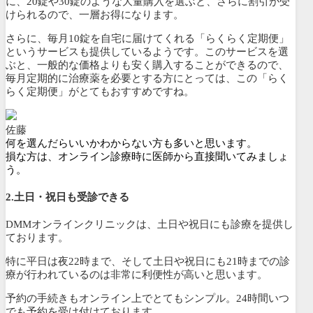
に、20錠や30錠のような大量購入を選ぶと、さらに割引が受
けられるので、一層お得になります。
さらに、毎月10錠を自宅に届けてくれる「
らくらく定期便
」
というサービスも提供しているようです。このサービスを選
ぶと、
一般的な価格よりも安く購入することができるので、
毎月定期的に治療薬を必要とする方にとっては、この「らく
らく定期便」がとてもおすすめですね。
佐藤
何を選んだらいいかわからない方も多いと思います。
損な方は、オンライン診療時に医師から直接聞いてみましょ
う。
2.土日・祝日も受診できる
DMMオンラインクリニックは、土日や祝日にも診療を提供し
ております。
特に平日は夜22時まで、そして土日や祝日にも21時までの診
療が行われている
のは非常に利便性が高いと思います。
予約の手続きもオンライン上でとてもシンプル。
24時間いつ
でも予約を受け付けております
。