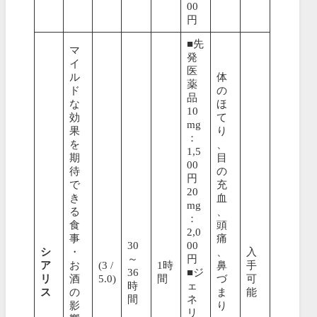
00
円
■先
マ
発
イ
医
ル
体
薬
ド
の
品
な
ほ
10
効
て
mg
果
り
：
を
、
1,5
期
目
00
待
の
円
で
充
20
き
血
mg
る
、
：
食
頭
2,0
事
痛
30
00
シ
・
、
入
～
円
ア
お
(3 /
1時
鼻
手
36
■ジ
リ
酒
5.0)
間
づ
可
時
ェ
ス
の
ま
能
間
ネ
影
り
リ