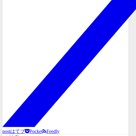
post
はてブ
Pocket
Feedly