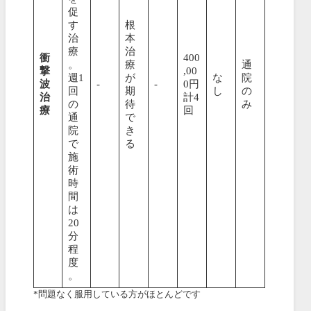
促
す
根
治
本
療
治
衝
400
。
療
通
撃
,00
週1
が
な
院
波
-
-
0円
回
期
し
の
治
計4
の
待
み
療
回
通
で
院
き
で
る
施
術
時
間
は
20
分
程
度
。
*問題なく服用している方がほとんどです