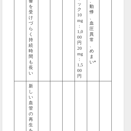
響
、
ッ
を
動
ク
受
悸
10
け
、
mg
づ
血
：
ら
圧
1,0
く
異
00
持
常
円
続
、
20
時
め
mg
間
ま
：
も
い*
1,5
長
00
い
円
新
し
い
血
管
の
再
生
を