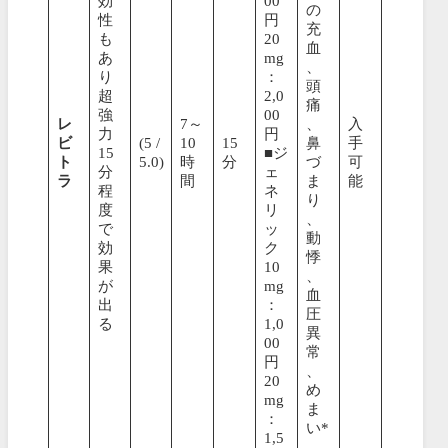
効
00
の
性
円
充
も
20
血
あ
mg
、
り
：
頭
超
2,0
痛
強
00
レ
7～
、
入
力
円
ビ
(5 /
10
15
鼻
手
15
■ジ
ト
5.0)
時
分
づ
可
分
ェ
ラ
間
ま
能
程
ネ
り
度
リ
、
で
ッ
動
効
ク
悸
果
10
、
が
mg
血
出
：
圧
る
1,0
異
00
常
円
、
20
め
mg
ま
：
い*
1,5