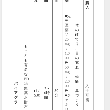
度
間
間
場
購
入
■先
発
医
体
薬
の
品
ほ
25
て
mg
り
も
：
、
っ
1,0
目
と
00
の
も
円
充
有
50
血
名
mg
、
な
：
頭
ED
2,0
痛
バ
治
00
、
入
イ
療
3～
(4 /
30
円
鼻
手
ア
薬
6時
5.0)
分
■ジ
づ
可
グ
お
間
ェ
ま
能
ラ
財
ネ
り
布
リ
、