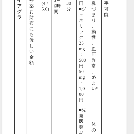
イ
療
3～
(4 /
30
円
鼻
手
ア
薬
6時
5.0)
分
■ジ
づ
可
グ
お
間
ェ
ま
能
ラ
財
ネ
り
布
リ
、
に
ッ
動
も
ク
悸
優
25
、
し
mg
血
い
：
圧
金
500
異
額
円
常
50
、
mg
め
：
ま
1,0
い*
00
円
■先
発
医
体
薬
の
品