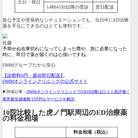
土日・祝日
14時45分以降の受診
翌日配送
急な予定や突発的なシチュエーションでも、当日中にED治療
薬を手元にできるのはとても便利です。
佐藤
予期せぬ在庫切れになってしまった際や、急に必要になった
時に、即日で薬が届くのは心強いですね。
DMMグループだから安心
【診察料0円・最短即日配送】
DMMオンラインクリニックの公式サイト
▶関連記事：
DMMオンラインクリニックでのED治療は口コミ高評価！
業界最安値価格で評判なサービスを解説
10院比較した虎ノ門駅周辺のED治療薬
の料金相場
料金相場（税込）