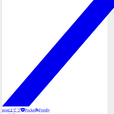
post
はてブ
Pocket
Feedly