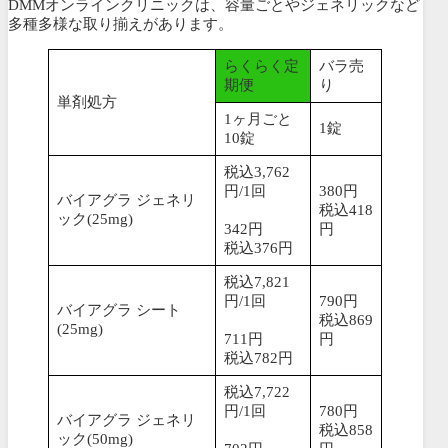
DMMオンラインクリニックは、容量ごとやジェネリックなど
多種多様な取り揃えがあります。
らくらく定
バラ売
期便
り
単剤処方
1ヶ月ごと
1錠
10錠
税込3,762
円/1回
380円
バイアグラ ジェネリ
税込418
ック(25mg)
342円
円
税込376円
税込7,821
円/1回
790円
バイアグラ シート
税込869
(25mg)
711円
円
税込782円
税込7,722
円/1回
780円
バイアグラ ジェネリ
税込858
ック(50mg)