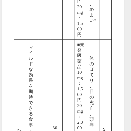
円
、
20
め
mg
ま
：
い*
1,5
00
円
■先
マ
発
イ
医
ル
体
薬
ド
の
品
な
ほ
10
効
て
mg
果
り
：
を
、
1,5
期
目
00
待
の
円
で
充
20
き
血
mg
る
、
：
食
頭
2,0
事
痛
30
00
シ
・
、
入