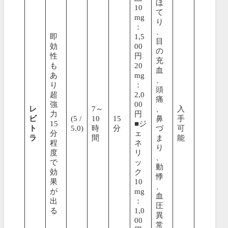
ほ
10
て
mg
り
：
、
即
1,5
目
効
00
の
性
円
充
も
20
血
あ
mg
、
り
：
頭
超
2,0
痛
強
00
レ
7～
、
入
力
円
ビ
(5 /
10
15
鼻
手
15
■ジ
ト
5.0)
時
分
づ
可
分
ェ
ラ
間
ま
能
程
ネ
り
度
リ
、
で
ッ
動
効
ク
悸
果
10
、
が
mg
血
出
：
圧
る
1,0
異
00
常