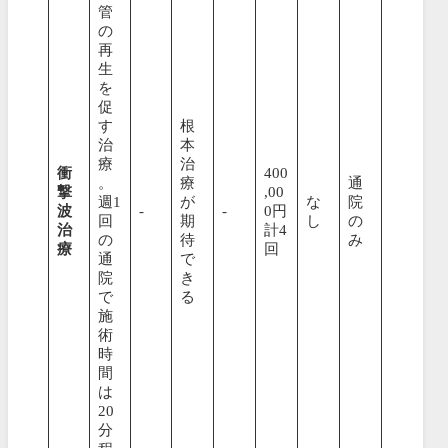
管
の
再
生
を
促
す
根
治
本
療
治
衝
400
。
療
通
撃
,00
週1
が
な
院
波
-
-
0円
回
期
し
の
治
計4
の
待
み
療
回
通
で
院
き
で
る
施
術
時
間
は
20
分