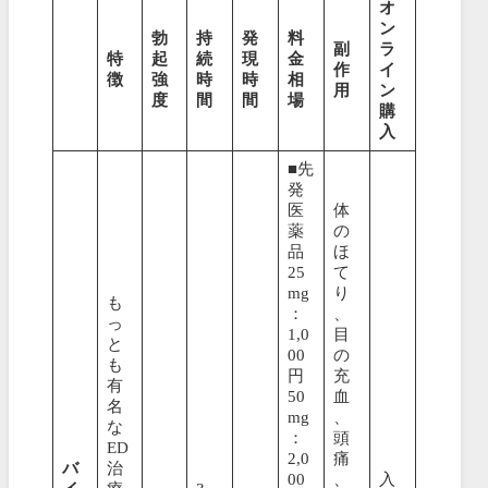
オ
ン
勃
持
発
料
副
ラ
特
起
続
現
金
作
イ
徴
強
時
時
相
用
ン
度
間
間
場
購
入
■先
発
医
体
薬
の
品
ほ
25
て
mg
り
も
：
、
っ
1,0
目
と
00
の
も
円
充
有
50
血
名
mg
、
な
：
頭
ED
2,0
痛
バ
治
00
、
入