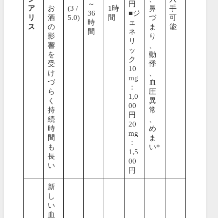
～
円
ア
お
(3 /
1時
鼻
手
36
■ジ
リ
酒
5.0)
間
づ
可
時
ェ
ス
の
ま
能
間
ネ
影
り
リ
響
、
ッ
を
動
ク
受
悸
10
け
、
mg
づ
血
：
ら
圧
1,0
く
異
00
持
常
円
続
、
20
時
め
mg
間
ま
：
も
い*
1,5
長
00
い
円
新
し
い
血