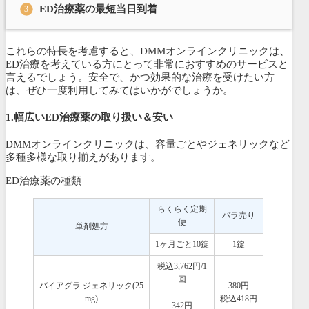
ED治療薬の最短当日到着
これらの特長を考慮すると、DMMオンラインクリニックは、
ED治療を考えている方にとって非常におすすめのサービスと
言えるでしょう。安全で、かつ効果的な治療を受けたい方
は、ぜひ一度利用してみてはいかがでしょうか。
1.幅広いED治療薬の取り扱い
＆安い
DMMオンラインクリニックは、容量ごとやジェネリックなど
多種多様な取り揃えがあります。
ED治療薬の種類
らくらく定期
バラ売り
便
単剤処方
1ヶ月ごと10錠
1錠
税込3,762円/1
回
バイアグラ ジェネリック(25
380円
mg)
税込418円
342円