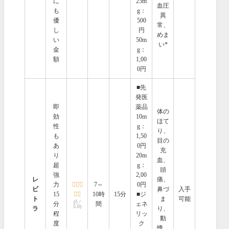
に
25m
血圧
も
g：
異
優
500
常、
し
円
めま
い
50m
い*
金
g：
額
1,00
0円
■先
発医
即
薬品
体の
効
10m
ほて
性
g：
り、
も
1,50
目の
あ
0円
充
り
20m
血、
超
g：
頭
強
2,00
レ
痛、
力
7～
0円
ビ
鼻づ
入手
15
10時
15分
■ジ
ト
ま
可能
(5 /
分
間
ェネ
5.0)
ラ
り、
程
リッ
動
度
ク
悸、