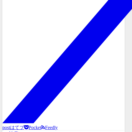
post
はてブ
Pocket
Feedly