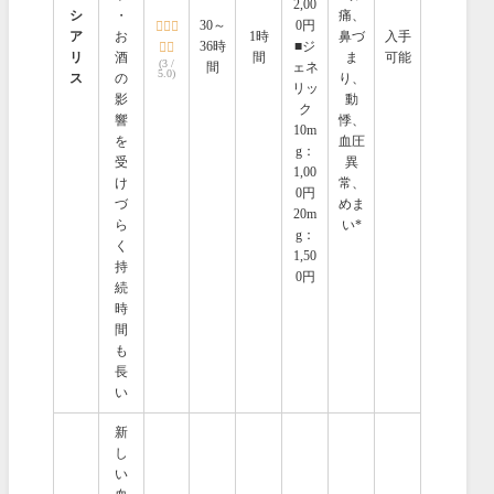
2,00
シ
・
痛、
30～
0円
ア
お
1時
鼻づ
入手
36時
■ジ
リ
酒
間
ま
可能
(3 /
間
ェネ
5.0)
ス
の
り、
リッ
影
動
ク
響
悸、
10m
を
血圧
g：
受
異
1,00
け
常、
0円
づ
めま
20m
ら
い*
g：
く
1,50
持
0円
続
時
間
も
長
い
新
し
い