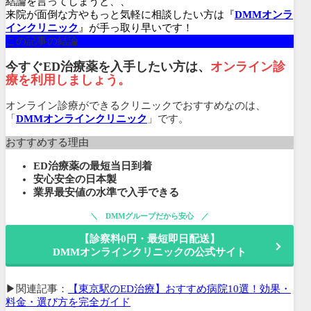
結論を言ってしまうと、、
来院が面倒な方やもっと気軽に相談したい方は『
DMMオンラ
インクリニック
』が手っ取り早いです！
この記事の結論
今すぐED治療薬を入手したい方は、
オンライン診
療を利用しましょう。
オンライン診療ができるクリニックでおすすめなのは、
「
DMMオンラインクリニック
」です。
おすすめする理由
ED治療薬の最短当日到着
安心安全の日本製
業界最安値の水準で入手できる
DMMグループだから安心
【診察料0円・最短即日配送】
DMMオンラインクリニックの公式サイト
▶関連記事：
【東京駅のED治療】おすすめ病院10選！効果・
料金・選び方を完全ガイド