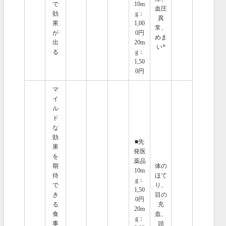
で
10m
血圧
効
g：
異
果
1,00
常、
が
0円
めま
出
20m
い*
る
g：
1,50
0円
マ
イ
ル
ド
な
効
■先
果
発医
を
薬品
期
体の
10m
待
ほて
g：
で
り、
1,50
き
目の
0円
る
充
20m
食
血、
g：
事
頭