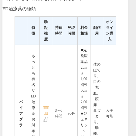
ED治療薬の種類
勃
オン
特
起
持続
発現
料金
副作
ライ
徴
強
時間
時間
相場
用
ン購
度
入
■先
も
発医
っ
薬品
体の
と
25m
ほて
も
g：
り、
有
1,00
目の
名
0円
充
な
50m
血、
ED
g：
頭
バ
治
2,00
痛、
イ
療
0円
3～6
鼻づ
入手
ア
薬
30分
■ジ
時間
ま
可能
(4 /
グ
お
ェネ
5.0)
り、
ラ
財
リッ
動
布
ク
悸、