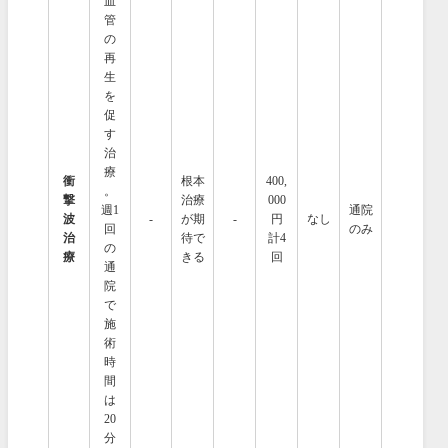
血
管
の
再
生
を
促
す
治
療
衝
根本
400,
。
撃
治療
000
週1
通院
波
-
が期
-
円
なし
回
のみ
治
待で
計4
の
療
きる
回
通
院
で
施
術
時
間
は
20
分