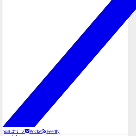
post
はてブ
Pocket
Feedly