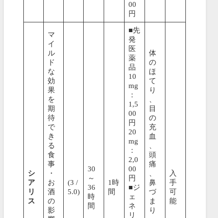
00
円
■先
マ
発
イ
医
ル
体
薬
ド
の
品
な
ほ
10
効
て
mg
果
り
：
を
、
1,5
期
目
00
待
の
円
で
充
20
き
血
mg
る
、
：
食
頭
2,0
事
痛
30
00
シ
・
、
入
～
円
ア
お
(3 /
1時
鼻
手
36
■ジ
リ
酒
5.0)
間
づ
可
時
ェ
ス
の
ま
能
間
ネ
影
り
リ