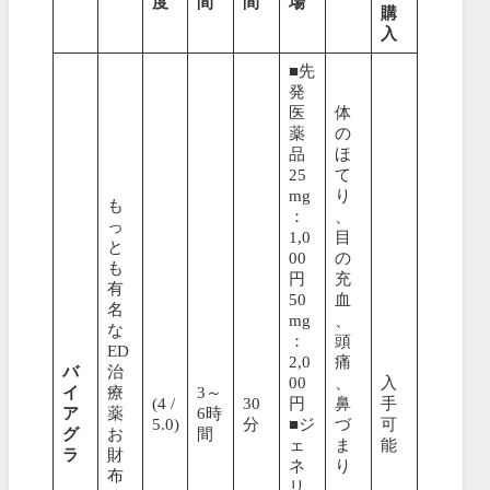
度
間
間
場
購
入
■先
発
医
体
薬
の
品
ほ
25
て
mg
り
も
：
、
っ
1,0
目
と
00
の
も
円
充
有
50
血
名
mg
、
な
：
頭
ED
2,0
痛
バ
治
00
、
入
イ
療
3～
(4 /
30
円
鼻
手
ア
薬
6時
5.0)
分
■ジ
づ
可
グ
お
間
ェ
ま
能
ラ
財
ネ
り
布
リ
、