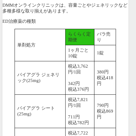
DMMオンラインクリニックは、容量ごとやジェネリックなど
多種多様な取り揃えがあります。
ED治療薬の種類
らくらく定
バラ売
期便
り
単剤処方
1ヶ月ごと
1錠
10錠
税込3,762
円/1回
380円
バイアグラ ジェネリ
税込418
ック(25mg)
342円
円
税込376円
税込7,821
円/1回
790円
バイアグラ シート
税込869
(25mg)
711円
円
税込782円
税込7,722