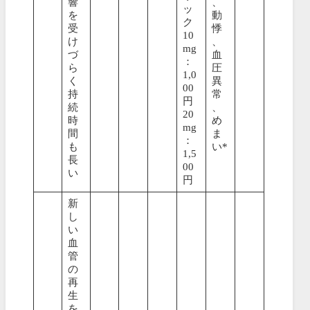
響
、
ッ
を
動
ク
受
悸
10
け
、
mg
づ
血
：
ら
圧
1,0
く
異
00
持
常
円
続
、
20
時
め
mg
間
ま
：
も
い*
1,5
長
00
い
円
新
し
い
血
管
の
再
生
を