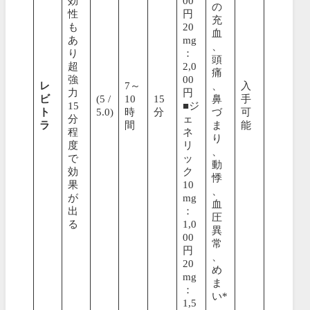
効
00
の
性
円
充
も
20
血
あ
mg
、
り
：
頭
超
2,0
痛
強
00
レ
7～
、
入
力
円
ビ
(5 /
10
15
鼻
手
15
■ジ
ト
5.0)
時
分
づ
可
分
ェ
ラ
間
ま
能
程
ネ
り
度
リ
、
で
ッ
動
効
ク
悸
果
10
、
が
mg
血
出
：
圧
る
1,0
異
00
常
円
、
20
め
mg
ま
：
い*
1,5