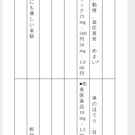
に
ッ
動
も
ク
悸
優
25
、
し
mg
血
い
：
圧
金
500
異
額
円
常
50
、
mg
め
：
ま
1,0
い*
00
円
■先
発
医
体
薬
の
品
ほ
10
て
mg
り
：
、
即
1,5
目