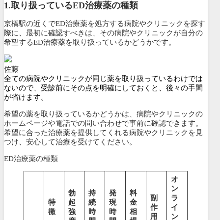
1.
取り扱っているED治療薬の種類
京橋駅の近くでED治療薬を処方する病院やクリニックを探す
際に、最初に確認すべきは、その病院やクリニックが
自分の
希望するED治療薬を取り扱っているかどうかです。
佐藤
全ての病院やクリニックが同じ薬を取り扱っているわけでは
ないので、受診前にその点を明確にしておくと、後々の手間
が省けます。
希望の薬を取り扱っているかどうかは、病院やクリニックの
ホームページや電話での問い合わせで事前に確認できます。
希望に合った治療薬を提供してくれる病院やクリニックを見
つけ、安心して治療を受けてください。
ED治療薬の種類
オ
ン
勃
持
発
料
副
ラ
特
起
続
現
金
作
イ
徴
強
時
時
相
用
ン