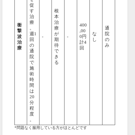
促
す
根
治
本
療
治
衝
400
。
療
通
撃
,00
週1
が
な
院
波
-
-
0円
回
期
し
の
治
計4
の
待
み
療
回
通
で
院
き
で
る
施
術
時
間
は
20
分
程
度
。
*問題なく服用している方がほとんどです