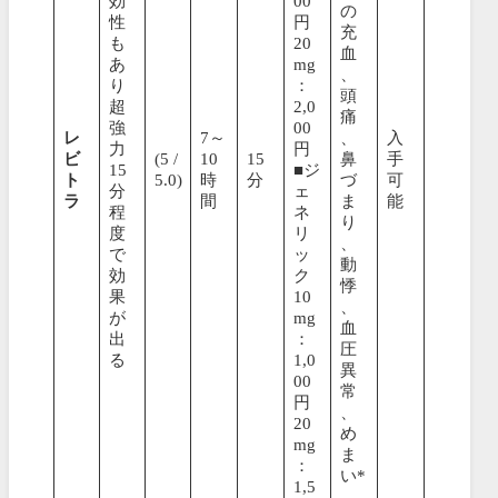
効
00
の
性
円
充
も
20
血
あ
mg
、
り
：
頭
超
2,0
痛
強
00
レ
7～
、
入
力
円
ビ
(5 /
10
15
鼻
手
15
■ジ
ト
5.0)
時
分
づ
可
分
ェ
ラ
間
ま
能
程
ネ
り
度
リ
、
で
ッ
動
効
ク
悸
果
10
、
が
mg
血
出
：
圧
る
1,0
異
00
常
円
、
20
め
mg
ま
：
い*
1,5