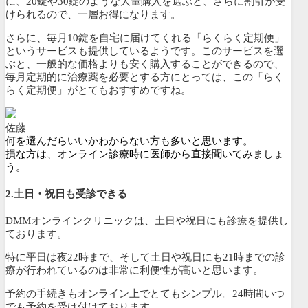
に、20錠や30錠のような大量購入を選ぶと、さらに割引が受
けられるので、一層お得になります。
さらに、毎月10錠を自宅に届けてくれる「
らくらく定期便
」
というサービスも提供しているようです。このサービスを選
ぶと、
一般的な価格よりも安く購入することができるので、
毎月定期的に治療薬を必要とする方にとっては、この「らく
らく定期便」がとてもおすすめですね。
佐藤
何を選んだらいいかわからない方も多いと思います。
損な方は、オンライン診療時に医師から直接聞いてみましょ
う。
2.土日・祝日も受診できる
DMMオンラインクリニックは、土日や祝日にも診療を提供し
ております。
特に平日は夜22時まで、そして土日や祝日にも21時までの診
療が行われている
のは非常に利便性が高いと思います。
予約の手続きもオンライン上でとてもシンプル。
24時間いつ
でも予約を受け付けております
。