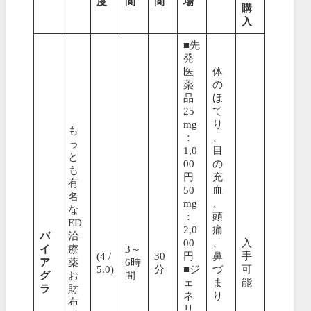
度
間
間
場
購
入
■先
発
医
体
薬
の
品
ほ
25
て
mg
り
も
：
、
っ
1,0
目
と
00
の
も
円
充
有
50
血
名
mg
、
な
：
頭
ED
2,0
痛
バ
治
00
、
入
イ
療
3～
(4 /
30
円
鼻
手
ア
薬
6時
5.0)
分
■ジ
づ
可
グ
お
間
ェ
ま
能
ラ
財
ネ
り
布
リ
、