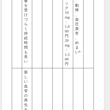
響
、
ッ
を
動
ク
受
悸
10
け
、
mg
づ
血
：
ら
圧
1,0
く
異
00
持
常
円
続
、
20
時
め
mg
間
ま
：
も
い*
1,5
長
00
い
円
新
し
い
血
管
の
再
生
を