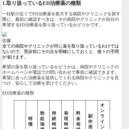
1.
取り扱っているED治療薬の種類
一社駅の近くでED治療薬を処方する病院やクリニックを探す
際に、最初に確認すべきは、その病院やクリニックが
自分の
希望するED治療薬を取り扱っているかどうかです。
佐藤
全ての病院やクリニックが同じ薬を取り扱っているわけでは
ないので、受診前にその点を明確にしておくと、後々の手間
が省けます。
希望の薬を取り扱っているかどうかは、病院やクリニックの
ホームページや電話での問い合わせで事前に確認できます。
希望に合った治療薬を提供してくれる病院やクリニックを見
つけ、安心して治療を受けてください。
ED治療薬の種類
オ
ン
勃
持
発
料
副
ラ
特
起
続
現
金
作
イ
徴
強
時
時
相
用
ン