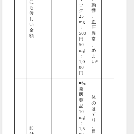
に
ッ
動
も
ク
悸
優
25
、
し
mg
血
い
：
圧
金
500
異
額
円
常
50
、
mg
め
：
ま
1,0
い*
00
円
■先
発
医
体
薬
の
品
ほ
10
て
mg
り
：
、
即
1,5
目