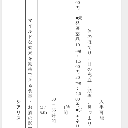
00
円
■先
マ
発
イ
医
ル
体
薬
ド
の
品
な
ほ
10
効
て
mg
果
り
：
を
、
1,5
期
目
00
待
の
円
で
充
20
き
血
mg
る
、
：
食
頭
2,0
事
痛
30
00
シ
・
、
入
～
円
ア
お
(3 /
1時
鼻
手
36
■ジ
リ
酒
5.0)
間
づ
可
時
ェ
ス
の
ま
能
間
ネ
影
り
リ