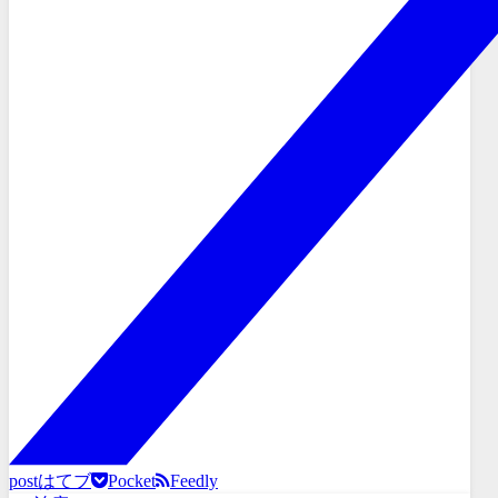
post
はてブ
Pocket
Feedly