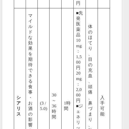
円
■先
マ
発
イ
医
ル
体
薬
ド
の
品
な
ほ
10
効
て
mg
果
り
：
を
、
1,5
期
目
00
待
の
円
で
充
20
き
血
mg
る
、
：
食
頭
2,0
事
痛
30
00
シ
・
、
入
～
円
ア
お
(3 /
1時
鼻
手
36
■ジ
リ
酒
5.0)
間
づ
可
時
ェ
ス
の
ま
能
間
ネ
影
り
リ
響
、
ッ