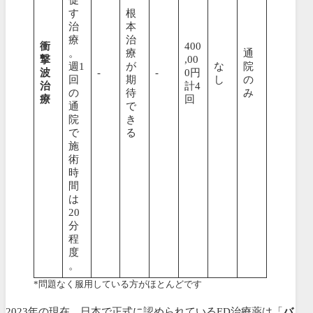
す
根
治
本
療
治
衝
400
。
療
通
撃
,00
週1
が
な
院
波
-
-
0円
回
期
し
の
治
計4
の
待
み
療
回
通
で
院
き
で
る
施
術
時
間
は
20
分
程
度
。
*問題なく服用している方がほとんどです
2023年の現在、日本で正式に認められているED治療薬は「
バ