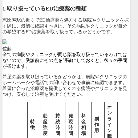
1.
取り扱っているED治療薬の種類
恵比寿駅の近くでED治療薬を処方する病院やクリニックを探
す際に、最初に確認すべきは、その病院やクリニックが
自分
の希望するED治療薬を取り扱っているかどうかです。
佐藤
全ての病院やクリニックが同じ薬を取り扱っているわけでは
ないので、受診前にその点を明確にしておくと、後々の手間
が省けます。
希望の薬を取り扱っているかどうかは、病院やクリニックの
ホームページや電話での問い合わせで事前に確認できます。
希望に合った治療薬を提供してくれる病院やクリニックを見
つけ、安心して治療を受けてください。
オ
ン
勃
持
発
料
副
ラ
特
起
続
現
金
作
イ
徴
強
時
時
相
用
ン
度
間
間
場
購