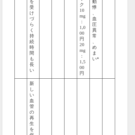
を
動
ク
受
悸
10
け
、
mg
づ
血
：
ら
圧
1,0
く
異
00
持
常
円
続
、
20
時
め
mg
間
ま
：
も
い*
1,5
長
00
い
円
新
し
い
血
管
の
再
生
を
促