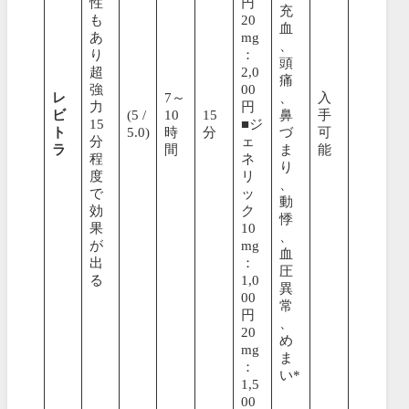
性
円
充
も
20
血
あ
mg
、
り
：
頭
超
2,0
痛
強
00
レ
7～
、
入
力
円
ビ
(5 /
10
15
鼻
手
15
■ジ
ト
5.0)
時
分
づ
可
分
ェ
ラ
間
ま
能
程
ネ
り
度
リ
、
で
ッ
動
効
ク
悸
果
10
、
が
mg
血
出
：
圧
る
1,0
異
00
常
円
、
20
め
mg
ま
：
い*
1,5
00