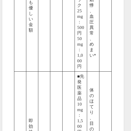
も
ク
悸
優
25
、
し
mg
血
い
：
圧
金
500
異
額
円
常
50
、
mg
め
：
ま
1,0
い*
00
円
■先
発
医
体
薬
の
品
ほ
10
て
mg
り
：
、
即
1,5
目
効
00
の