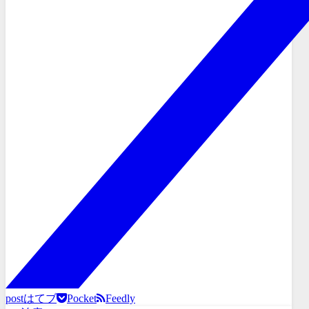
post
はてブ
Pocket
Feedly