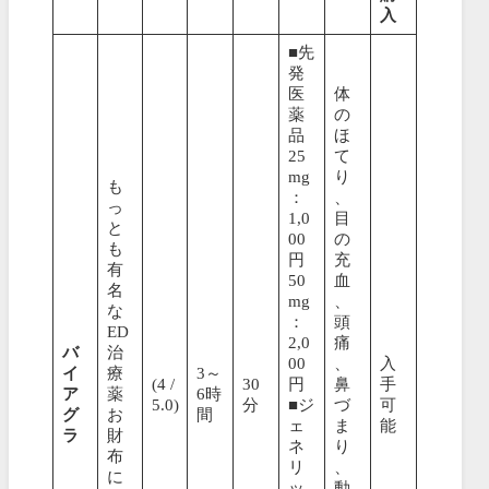
入
■先
発
医
体
薬
の
品
ほ
25
て
mg
り
も
：
、
っ
1,0
目
と
00
の
も
円
充
有
50
血
名
mg
、
な
：
頭
ED
2,0
痛
バ
治
00
、
入
イ
療
3～
(4 /
30
円
鼻
手
ア
薬
6時
5.0)
分
■ジ
づ
可
グ
お
間
ェ
ま
能
ラ
財
ネ
り
布
リ
、
に
ッ
動