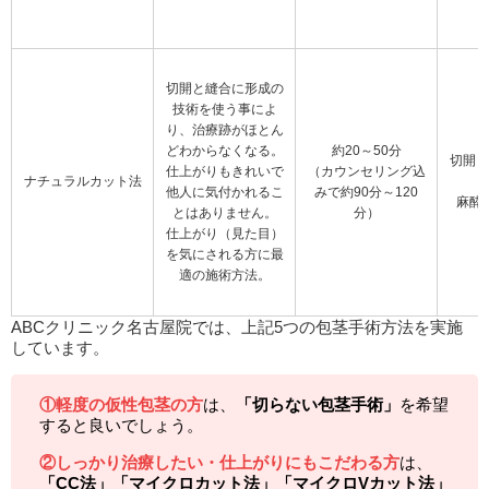
切開と縫合に形成の
技術を使う事によ
り、治療跡がほとん
どわからなくなる。
約20～50分
切開し
仕上がりもきれいで
（カウンセリング込
ナチュラルカット法
他人に気付かれるこ
みで約90分～120
麻酔
とはありません。
分）
仕上がり（見た目）
を気にされる方に最
適の施術方法。
ABCクリニック名古屋院では、上記5つの包茎手術方法を実施
しています。
①軽度の仮性包茎の方
は、
「切らない包茎手術」
を希望
すると良いでしょう。
②しっかり治療したい・仕上がりにもこだわる方
は、
「CC法」「マイクロカット法」「マイクロVカット法」