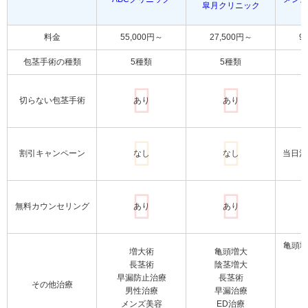
皐月クリニック
料金
55,000円～
27,500円～
9
包茎手術の種類
5種類
5種類
切らない包茎手術
あり
あり
割引キャンペーン
なし
なし
当日治
無料カウンセリング
あり
あり
亀頭増
増大術
亀頭増大
長茎術
陰茎増大
早漏防止治療
長茎術
その他治療
男性治療
早漏治療
メンズ美容
ED治療