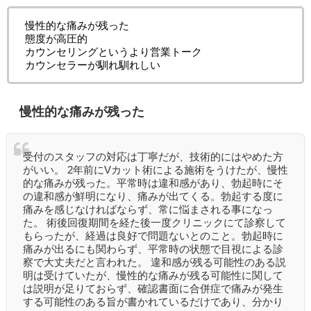
慢性的な痛みが残った
態度が高圧的
カウンセリングというより営業トーク
カウンセラーが馴れ馴れしい
慢性的な痛みが残った
受付のスタッフの対応は丁寧だが、技術的にはやめた方
がいい。 2年前にVカット術による施術をうけたが、慢性
的な痛みが残った。平常時は違和感があり、勃起時にそ
の違和感が鮮明になり、痛みが出てくる。勃起する度に
痛みを感じなければならず、常に悩まされる事になっ
た。 術後回復期間を経た後一度クリニックにて診察して
もらったが、経過は良好で問題ないとのこと。勃起時に
痛みが出るにも関わらず、平常時の状態で目視による診
察で大丈夫だと言われた。 違和感が残る可能性のある説
明は受けていたが、慢性的な痛みが残る可能性に関して
は説明が足りておらず、確認書面に合併症で痛みが発生
する可能性のある旨が書かれているだけであり、分かり