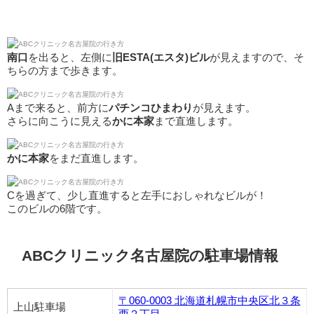
南口
を出ると、左側に
旧ESTA(エスタ)ビル
が見えますので、そ
ちらの方まで歩きます。
Aまで来ると、前方に
パチンコひまわり
が見えます。
さらに向こうに見える
かに本家
まで直進します。
かに本家
をまだ直進します。
Cを過ぎて、少し直進すると左手におしゃれなビルが！
このビルの6階です。
ABCクリニック名古屋院の駐車場情報
〒060-0003 北海道札幌市中央区北３条
上山駐車場
西２丁目