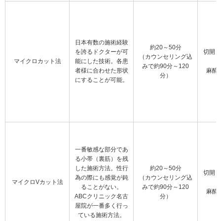
日本有数の施術経験
約20～50分
を誇るドクターが可
切開し
（カウンセリング込
マイクロカット法
能にした技術。各患
みで約90分～120
者様に合わせた形状
麻酔
分）
にすることが可能。
一番敏感な部分であ
る小帯（裏筋）を残
した施術方法。性行
約20～50分
切開し
為の際にも感覚が鈍
（カウンセリング込
マイクロVカット法
ることがない。
みで約90分～120
麻酔
ABCクリニック名古
分）
屋院が一番多く行っ
ている施術方法。