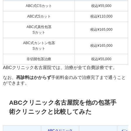
ABC式CSカット
税込¥55,000
ABC式Sカット
税込¥110,000
ABC式真性包茎
税込¥165,000
Sカット
ABC式カントン包茎
税込¥165,000
Sカット
非切開包茎治療
税込¥55,000
ABCクリニック名古屋院では、治療が全て自費診療です。
なお、
再診料はかからず
手術料金のみで治療完了まで通うこと
ができます。
ABCクリニック名古屋院を他の包茎手
術クリニックと比較してみた
ABCクリニック
メンズ