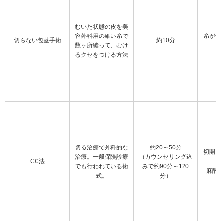
むいた状態の皮を美
容外科用の細い糸で
糸が切
切らない包茎手術
約10分
数ヶ所縫って、むけ
るクセをつける方法
切る治療で外科的な
約20～50分
切開し
治療。一般保険診療
（カウンセリング込
CC法
でも行われている術
みで約90分～120
麻酔
式。
分）