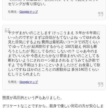
セリングが有り得ない。
引用元：
Googleマップ
ヤクザまがいのことします けっこうまえ ５年か６年前に
いったのですが まずは自信がもてないよね ってゆわれる
見た目気にするよね 費用は最初高いコースで15万くらい
で ゆってたが 結局割引するからと 100万超え 何回も断
ろうとしたが 気にしてるのに しないの？ じゃあ今のま
までいいんや 今思えたらかなり脅迫まがいのことしてる
断れないようにされローン組まされる どうみても詐欺で
すよ でも手術はうまいこといきましたけど お金返して欲
しいですね ほかのところとの差額分は 多分140万くらい
むしりとられました
引用元：
Googleマップ
態度が高圧的という声もありました。
デリケートなことですから、親身で優しい対応の方が安心しま