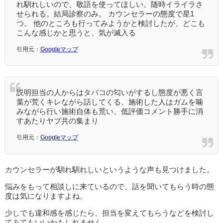
れ馴れしいので、敬語を使ってほしい。随時イライラさ
せられる。結局診察のみ。 カウンセラーの態度で星1
つ。 他のところも行ってみようかと検討したが、どこも
こんな感じかと思うと、気が滅入る
引用元：
Googleマップ
説明担当の人からはタバコの匂いがするし態度が悪く言
葉が荒くキレながら話してくる、施術した人はガムを噛
みながら行い施術自体も荒い、低評価コメント勝手に消
すあたりヤブ共の集まり
引用元：
Googleマップ
カウンセラーが馴れ馴れしいというような声も見つけました。
悩みをもって相談しに来ているので、話を聞いてもらう時の態
度は気になりますよね。
少しでも違和感を感じたら、担当を変えてもらうなどを検討し
てみてもいいかもしれません。