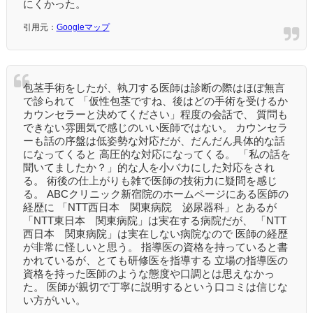
にくかった。
引用元：
Googleマップ
包茎手術をしたが、執刀する医師は診断の際はほぼ無言
で診られて 「仮性包茎ですね、後はどの手術を受けるか
カウンセラーと決めてください」程度の会話で、 質問も
できない雰囲気で感じのいい医師ではない。 カウンセラ
ーも話の序盤は低姿勢な対応だが、だんだん具体的な話
になってくると 高圧的な対応になってくる。 「私の話を
聞いてましたか？」的な人を小バカにした対応をされ
る。 術後の仕上がりも雑で医師の技術力に疑問を感じ
る。 ABCクリニック新宿院のホームページにある医師の
経歴に 「NTT西日本 関東病院 泌尿器科」とあるが
「NTT東日本 関東病院」は実在する病院だが、 「NTT
西日本 関東病院」は実在しない病院なので 医師の経歴
が非常に怪しいと思う。 指導医の資格を持っていると書
かれているが、とても研修医を指導する 立場の指導医の
資格を持った医師のような態度や口調とは思えなかっ
た。 医師が親切で丁寧に説明するという口コミは信じな
い方がいい。