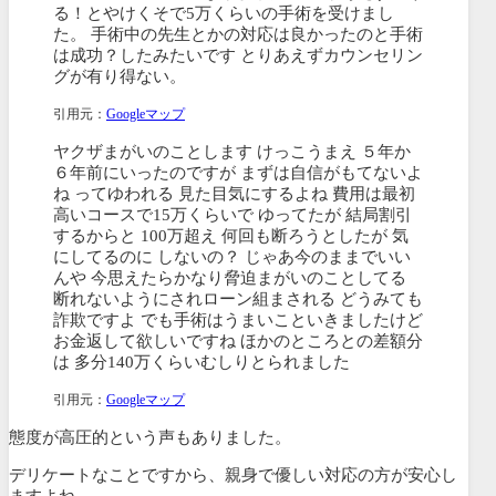
る！とやけくそで5万くらいの手術を受けまし
た。 手術中の先生とかの対応は良かったのと手術
は成功？したみたいです とりあえずカウンセリン
グが有り得ない。
引用元：
Googleマップ
ヤクザまがいのことします けっこうまえ ５年か
６年前にいったのですが まずは自信がもてないよ
ね ってゆわれる 見た目気にするよね 費用は最初
高いコースで15万くらいで ゆってたが 結局割引
するからと 100万超え 何回も断ろうとしたが 気
にしてるのに しないの？ じゃあ今のままでいい
んや 今思えたらかなり脅迫まがいのことしてる
断れないようにされローン組まされる どうみても
詐欺ですよ でも手術はうまいこといきましたけど
お金返して欲しいですね ほかのところとの差額分
は 多分140万くらいむしりとられました
引用元：
Googleマップ
態度が高圧的という声もありました。
デリケートなことですから、親身で優しい対応の方が安心し