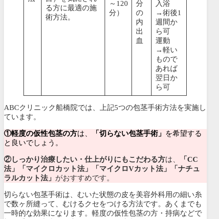
～120
分
入浴
る方に最適の施
分）
の
→術後1
術方法。
内
週間か
出
ら可
血
運動
→軽い
もので
あれば
翌日か
ら可
ABCクリニック船橋院では、上記5つの包茎手術方法を実施し
ています。
①軽度の仮性包茎の方
は、
「切らない包茎手術」
を希望する
と良いでしょう。
②しっかり治療したい・仕上がりにもこだわる方
は、
「CC
法」「マイクロカット法」「マイクロVカット法」「ナチュ
ラルカット法」
がおすすめです。
切らない包茎手術は、むいた状態の皮を美容外科用の細い糸
で数ヶ所縫って、むけるクセをつける方法です。あくまでも
一時的な効果になります。軽度の仮性包茎の方・持病などで