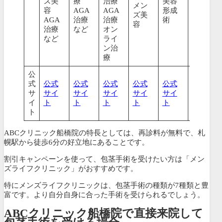
ズ美
療
治療
美容
メン
ED治
容
AGA
AGA
形成
ズ美
療
AGA
治療
治療
術
容
メン
治療
など
オン
ズ美
など
ライ
容な
ン治
ど
療
公
式
公式
公式
公式
公式
公式
公式
サ
サイ
サイ
サイ
サイ
サイ
サイ
イ
ト
ト
ト
ト
ト
ト
ト
ABCクリニック船橋院の特長としては、
再診料が無料で、札
幌駅から徒歩6分の好立地
にあることです。
割引キャンペーンを使って、包茎手術を受けたい方は「メン
ズライフクリニック」がおすすめです。
特にメンズライフクリニックは、包茎手術の種類が7種類と豊
富です。より自分自身に合った手術を受けられるでしょう。
ABCクリニック船橋院で直接来院して