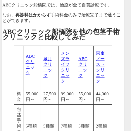
ABCクリニック船橋院では、治療が全て自費診療です。
なお、
再診料はかからず
手術料金のみで治療完了まで通うこ
とができます。
ABCクリニック船橋院を他の包茎手術
クリニックと比較してみた
メン
東京
ABC
皐月
ズラ
ABC
ノー
アト
クリ
クリ
イフ
クリ
スト
ムク
ニッ
ニッ
クリ
ニッ
クリ
リニ
ク
ク
ニッ
ク
ニッ
ック
ク
ク
料
55,000
27,500
99,000
55,000
44,000
69,800
金
円～
円～
円～
円～
円～
円～
包
茎
手
術
5種類
5種類
7種類
5種類
2種類
5種類