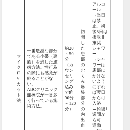
アルコ
ール
→当日
は禁
止。術
切
後5日は
開
摂取非
し
推奨
約20
た
シャワ
一番敏感な部分
～50
患
ー
マ
である小帯（裏
分
部
→シャ
イ
筋）を残した施
（カ
の
ワーは
ク
術方法。性行為
ウン
む
患部に
ロ
の際にも感覚が
セリ
く
かけな
V
鈍ることがな
ング
み
いよう
カ
い。
込み
麻
にすれ
ッ
ABCクリニック
で約
酔
ば翌日
ト
船橋院が一番多
90分
部
から可
法
く行っている施
～120
分
入浴
術方法。
分）
の
→術後1
内
週間か
出
ら可
血
運動