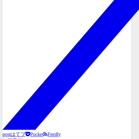
post
はてブ
Pocket
Feedly