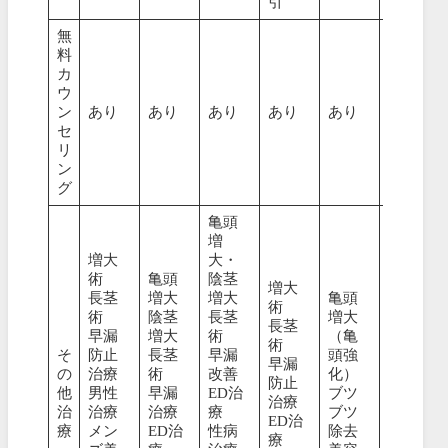
引
無
料
カ
ウ
ン
あり
あり
あり
あり
あり
あり
セ
リ
ン
グ
亀頭
亀頭
増
増大
増大
大・
術
術
亀頭
陰茎
増大
長茎
長茎
増大
増大
亀頭
術
術
術
陰茎
長茎
増大
長茎
テス
早漏
増大
術
（亀
術
トス
そ
防止
長茎
早漏
頭強
早漏
テロ
の
治療
術
改善
化）
防止
ン治
他
男性
早漏
ED治
ブツ
治療
療
治
治療
治療
療
ブツ
ED治
AGA
療
メン
ED治
性病
除去
療
治療