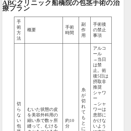
ABCクリニック船橋院の包茎手術の治
療プラン
手
副
手術後
術
手術
概要
作
の禁止
方
時間
用
事項
法
アルコ
ール
→当日
は禁
止。術
後5日は
摂取非
推奨
糸
シャワ
が
ー
切
切
→シャ
れ
ら
むいた状態の皮
ワーは
て
な
を美容外科用の
患部に
も
い
細い糸で数ヶ所
約10
かけな
と
包
縫って、むける
分
いよう
に