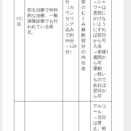
分
部
→シャ
（カ
の
ワーは
切る治療で外科
ウン
む
患部に
的な治療。一般
CC
セリ
く
かけな
保険診療でも行
法
ング
み
いよう
われている術
込み
麻
にすれ
式。
で約
酔
ば翌日
90分
部
から可
～120
分
入浴
分）
の
→術後1
内
週間か
出
ら可
血
運動
→軽い
もので
あれば
翌日か
ら可
アルコ
ール
→当日
は禁
止。術