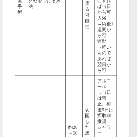
茎
クセをつける方
にすれ
戻
手
法
ば当日
る
術
から可
可
入浴
能
→術後1
性
週間か
ら可
運動
→軽い
もので
あれば
翌日か
ら可
アルコ
ール
→当日
は禁
止。術
切
後5日は
開
摂取非
し
推奨
約20
た
シャワ
～50
患
ー