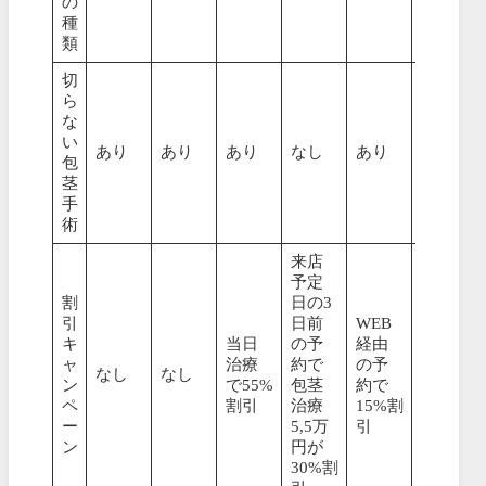
の
種
類
切
ら
な
い
あり
あり
あり
なし
あり
あり
包
茎
手
術
来店
予定
割
日の3
引
日前
WEB
キ
当日
の予
経由
ャ
治療
約で
の予
なし
なし
なし
ン
で55%
包茎
約で
ペ
割引
治療
15%割
ー
5,5万
引
ン
円が
30%割