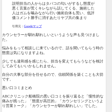
説明担当の人からはタバコの匂いがするし態度が
悪く言葉が荒くキレながら話してくる、施術した
人はガムを噛みながら行い施術自体も荒い、低評
価コメント勝手に消すあたりヤブ共の集まり
引用元：
Googleマップ
カウンセラーが馴れ馴れしいというような声も見つけまし
た。
悩みをもって相談しに来ているので、話を聞いてもらう時の
態度は気になりますよね。
少しでも違和感を感じたら、担当を変えてもらうなどを検討
してみてもいいかもしれません。
自分の大事な部分を任せるので、信頼関係を築くことも大切
です。
悪い口コミまとめ
ABCクリニック船橋院の悪い口コミを振り返ると「慢性的な
痛みが残った」「態度が高圧的」「カウンセリングというよ
り営業トーク」「カウンセラーが馴れ馴れしい」でした。