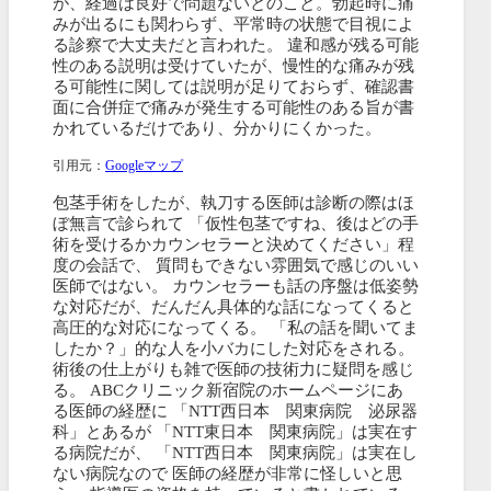
が、経過は良好で問題ないとのこと。勃起時に痛
みが出るにも関わらず、平常時の状態で目視によ
る診察で大丈夫だと言われた。 違和感が残る可能
性のある説明は受けていたが、慢性的な痛みが残
る可能性に関しては説明が足りておらず、確認書
面に合併症で痛みが発生する可能性のある旨が書
かれているだけであり、分かりにくかった。
引用元：
Googleマップ
包茎手術をしたが、執刀する医師は診断の際はほ
ぼ無言で診られて 「仮性包茎ですね、後はどの手
術を受けるかカウンセラーと決めてください」程
度の会話で、 質問もできない雰囲気で感じのいい
医師ではない。 カウンセラーも話の序盤は低姿勢
な対応だが、だんだん具体的な話になってくると
高圧的な対応になってくる。 「私の話を聞いてま
したか？」的な人を小バカにした対応をされる。
術後の仕上がりも雑で医師の技術力に疑問を感じ
る。 ABCクリニック新宿院のホームページにあ
る医師の経歴に 「NTT西日本 関東病院 泌尿器
科」とあるが 「NTT東日本 関東病院」は実在す
る病院だが、 「NTT西日本 関東病院」は実在し
ない病院なので 医師の経歴が非常に怪しいと思