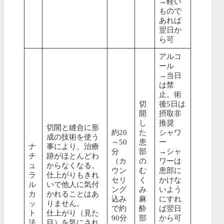
→軽い
もので
あれば
翌日か
ら可
アルコ
ール
→当日
は禁
止。術
切
後5日は
開
摂取非
し
推奨
切開と縫合に形
約20
た
シャワ
成の技術を使う
～50
患
ー
ナ
事により、治療
分
部
→シャ
チ
跡がほとんどわ
（カ
の
ワーは
ュ
からなくなる。
ウン
む
患部に
ラ
仕上がりもきれ
セリ
く
かけな
ル
いで他人に気付
ング
み
いよう
カ
かれることはあ
込み
麻
にすれ
ッ
りません。
で約
酔
ば翌日
ト
仕上がり（見た
90分
部
から可
法
目）を気にされ