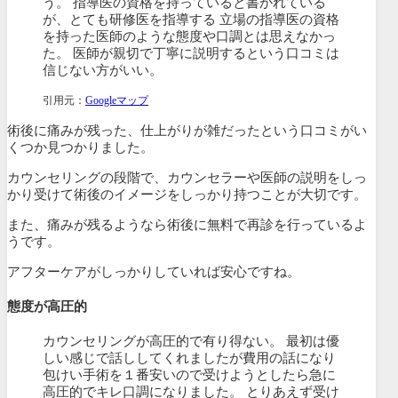
う。 指導医の資格を持っていると書かれている
が、とても研修医を指導する 立場の指導医の資格
を持った医師のような態度や口調とは思えなかっ
た。 医師が親切で丁寧に説明するという口コミは
信じない方がいい。
引用元：
Googleマップ
術後に痛みが残った、仕上がりが雑だったという口コミがい
くつか見つかりました。
カウンセリングの段階で、カウンセラーや医師の説明をしっ
かり受けて術後のイメージをしっかり持つことが大切です。
また、痛みが残るようなら術後に無料で再診を行っているよ
うです。
アフターケアがしっかりしていれば安心ですね。
態度が高圧的
カウンセリングが高圧的で有り得ない。 最初は優
しい感じで話ししてくれましたが費用の話になり
包けい手術を１番安いので受けようとしたら急に
高圧的でキレ口調になりました。 とりあえず受け