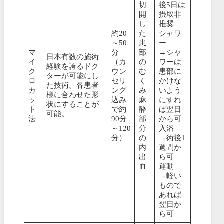
切
後5日は
開
摂取非
し
推奨
約20
た
シャワ
～50
患
ー
マ
分
部
→シャ
日本有数の施術
イ
（カ
の
ワーは
経験を誇るドク
ク
ウン
む
患部に
ターが可能にし
ロ
セリ
く
かけな
た技術。各患者
カ
ング
み
いよう
様に合わせた形
ッ
込み
麻
にすれ
状にすることが
ト
で約
酔
ば翌日
可能。
法
90分
部
から可
～120
分
入浴
分）
の
→術後1
内
週間か
出
ら可
血
運動
→軽い
もので
あれば
翌日か
ら可